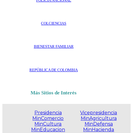
POLICÍA NACIONAL
COLCIENCIAS
BIENESTAR FAMILIAR
REPÚBLICA DE COLOMBIA
Más Sitios de Interés
Presidencia
Vicepresidencia
MinComercio
MinAgricultura
MinCultura
MinDefensa
MinEducacion
MinHacienda