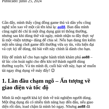
Publicado: junio 25, 2024
Gần đây, mình thấy cộng đồng game thủ và dân yêu công
nghệ xôn xao về một cái tên khá lạ:
ao88
. Ban đầu mình
cũng nghĩ đó chỉ là một ứng dụng giải trí thông thường,
nhưng sau khi dùng thử vài ngày, mình nhận ra đây thực sự
là một «hiện tượng» đáng để chia sẻ. Nếu bạn đang tìm kiếm
một nền tảng chơi game đổi thưởng vừa uy tín, vừa hiện đại
và cực kỳ dễ dùng, thì bài viết này chính là dành cho bạn.
Hãy để mình kể cho bạn nghe hành trình khám phá
ao88
–
từ lúc còn hoài nghi cho đến khi trở thành người dùng
thường xuyên. Và tin mình đi, cuối bài viết này, bạn sẽ muốn
tải ngay ứng dụng về máy đấy! 😉
1. Lần đầu chạm ngõ – Ấn tượng về
giao diện và tốc độ
Mình là một người khá kỹ tính về trải nghiệm người dùng.
Một ứng dụng dù có nhiều tính năng hay đến đâu, nếu giao
diện rối rắm, load chậm là mình bỏ ngay. Nhưng
ao88
đã