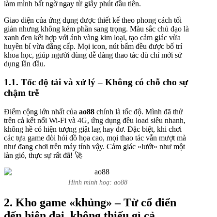
làm mình bất ngờ ngay từ giây phút đầu tiên.
Giao diện của ứng dụng được thiết kế theo phong cách tối
giản nhưng không kém phần sang trọng. Màu sắc chủ đạo là
xanh đen kết hợp với ánh vàng kim loại, tạo cảm giác vừa
huyền bí vừa đẳng cấp. Mọi icon, nút bấm đều được bố trí
khoa học, giúp người dùng dễ dàng thao tác dù chỉ mới sử
dụng lần đầu.
1.1. Tốc độ tải và xử lý – Không có chỗ cho sự
chậm trễ
Điểm cộng lớn nhất của
ao88
chính là tốc độ. Mình đã thử
trên cả kết nối Wi-Fi và 4G, ứng dụng đều load siêu nhanh,
không hề có hiện tượng giật lag hay đơ. Đặc biệt, khi chơi
các tựa game đòi hỏi đồ họa cao, mọi thao tác vẫn mượt mà
như đang chơi trên máy tính vậy. Cảm giác «lướt» như một
làn gió, thực sự rất đã! 🚀
Hình minh hoạ: ao88
2. Kho game «khủng» – Từ cổ điển
đến hiện đại, không thiếu gì cả