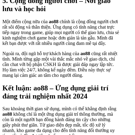
5. Cộng đồng người chơi – Nơi giao
lưu và học hỏi
Một điểm cộng nữa của
ao88
chính là cộng đồng người chơi
rất sôi động và thân thiện. Ứng dụng có tính năng chat trực
tiếp ngay trong game, giúp mọi người có thể giao lưu, chia sẻ
kinh nghiệm chơi game hoặc đơn giản là tán gẫu. Mình đã
kết bạn được với rất nhiều người cùng đam mê tại đây.
Ngoài ra, đội ngũ hỗ trợ khách hàng của
ao88
cũng rất nhiệt
tình. Mình từng gặp một vài thắc mắc nhỏ về giao dịch, chỉ
cần chat với bộ phận CSKH là được giải đáp ngay lập tức.
Họ làm việc 24/7, không kể ngày đêm. Điều này thực sự
mang lại cảm giác an tâm cho người dùng.
Kết luận: ao88 – Ứng dụng giải trí
đáng trải nghiệm nhất 2024
Sau khoảng thời gian sử dụng, mình có thể khẳng định rằng
ao88
không chỉ là một ứng dụng giải trí thông thường, mà
còn là một người bạn đồng hành đáng tin cậy cho những
giây phút thư giãn. Từ giao diện đẹp mắt, tốc độ xử lý
nhanh, kho game đa dạng cho đến tính năng đổi thưởng uy