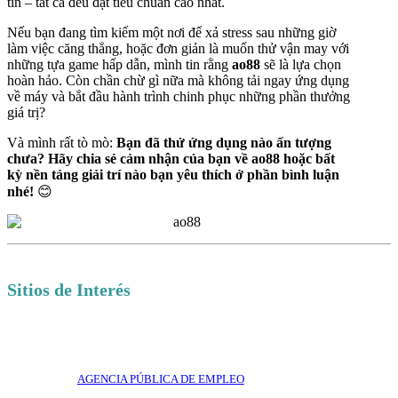
tín – tất cả đều đạt tiêu chuẩn cao nhất.
Nếu bạn đang tìm kiếm một nơi để xả stress sau những giờ
làm việc căng thẳng, hoặc đơn giản là muốn thử vận may với
những tựa game hấp dẫn, mình tin rằng
ao88
sẽ là lựa chọn
hoàn hảo. Còn chần chừ gì nữa mà không tải ngay ứng dụng
về máy và bắt đầu hành trình chinh phục những phần thưởng
giá trị?
Và mình rất tò mò:
Bạn đã thử ứng dụng nào ấn tượng
chưa? Hãy chia sẻ cảm nhận của bạn về ao88 hoặc bất
kỳ nền tảng giải trí nào bạn yêu thích ở phần bình luận
nhé!
😊
Sitios de Interés
AGENCIA PÚBLICA DE EMPLEO