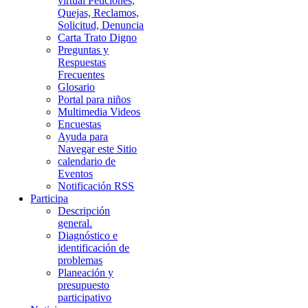
virtual Peticiones,
Quejas, Reclamos,
Solicitud, Denuncia
Carta Trato Digno
Preguntas y
Respuestas
Frecuentes
Glosario
Portal para niños
Multimedia Videos
Encuestas
Ayuda para
Navegar este Sitio
calendario de
Eventos
Notificación RSS
Participa
Descripción
general.
Diagnóstico e
identificación de
problemas
Planeación y
presupuesto
participativo