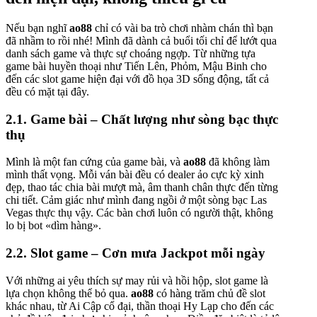
Nếu bạn nghĩ
ao88
chỉ có vài ba trò chơi nhàm chán thì bạn
đã nhầm to rồi nhé! Mình đã dành cả buổi tối chỉ để lướt qua
danh sách game và thực sự choáng ngợp. Từ những tựa
game bài huyền thoại như Tiến Lên, Phỏm, Mậu Binh cho
đến các slot game hiện đại với đồ họa 3D sống động, tất cả
đều có mặt tại đây.
2.1. Game bài – Chất lượng như sòng bạc thực
thụ
Mình là một fan cứng của game bài, và
ao88
đã không làm
mình thất vọng. Mỗi ván bài đều có dealer ảo cực kỳ xinh
đẹp, thao tác chia bài mượt mà, âm thanh chân thực đến từng
chi tiết. Cảm giác như mình đang ngồi ở một sòng bạc Las
Vegas thực thụ vậy. Các bàn chơi luôn có người thật, không
lo bị bot «dìm hàng».
2.2. Slot game – Cơn mưa Jackpot mỗi ngày
Với những ai yêu thích sự may rủi và hồi hộp, slot game là
lựa chọn không thể bỏ qua.
ao88
có hàng trăm chủ đề slot
khác nhau, từ Ai Cập cổ đại, thần thoại Hy Lạp cho đến các