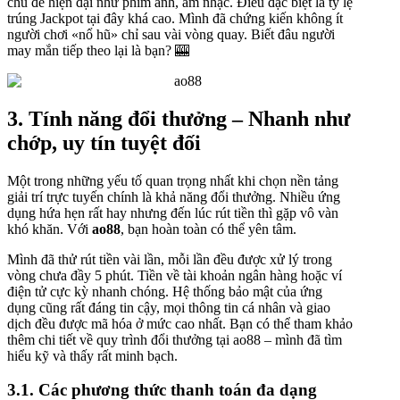
chủ đề hiện đại như phim ảnh, âm nhạc. Điều đặc biệt là tỷ lệ
trúng Jackpot tại đây khá cao. Mình đã chứng kiến không ít
người chơi «nổ hũ» chỉ sau vài vòng quay. Biết đâu người
may mắn tiếp theo lại là bạn? 🎰
3. Tính năng đổi thưởng – Nhanh như
chớp, uy tín tuyệt đối
Một trong những yếu tố quan trọng nhất khi chọn nền tảng
giải trí trực tuyến chính là khả năng đổi thưởng. Nhiều ứng
dụng hứa hẹn rất hay nhưng đến lúc rút tiền thì gặp vô vàn
khó khăn. Với
ao88
, bạn hoàn toàn có thể yên tâm.
Mình đã thử rút tiền vài lần, mỗi lần đều được xử lý trong
vòng chưa đầy 5 phút. Tiền về tài khoản ngân hàng hoặc ví
điện tử cực kỳ nhanh chóng. Hệ thống bảo mật của ứng
dụng cũng rất đáng tin cậy, mọi thông tin cá nhân và giao
dịch đều được mã hóa ở mức cao nhất. Bạn có thể tham khảo
thêm chi tiết về quy trình đổi thưởng tại ao88 – mình đã tìm
hiểu kỹ và thấy rất minh bạch.
3.1. Các phương thức thanh toán đa dạng