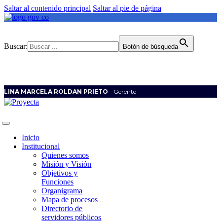
Saltar al contenido principal
Saltar al pie de página
Buscar:
Botón de búsqueda
LINA MARCELA ROLDAN PRIETO
- Gerente
Inicio
Institucional
Quienes somos
Misión y Visión
Objetivos y
Funciones
Organigrama
Mapa de procesos
Directorio de
servidores públicos