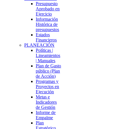
Presupuesto
Aprobado en
Ejercicio
Información
Histórica de
presupuestos
Estados
Financieros
PLANEACIÓN
Políticas |
Lineamientos
| Manuales
Plan de Gasto
público (Plan
de Acción)
Programas y
Proyectos en
Ejecución
Metas e
Indicadores
de Gestión
Informe de
Empalme
Plan
Estratégico