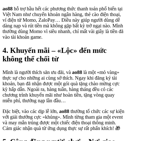
ao88
hỗ trợ hầu hết các phương thức thanh toán phổ biến tại
Việt Nam như chuyển khoản ngân hàng, thẻ cào điện thoại,
ví điện tử Momo, ZaloPay… Điều này giúp người dùng dễ
dàng nạp và rút tiền mà không gặp bất kỳ trở ngại nào. Mình
thường dùng Momo vì siêu nhanh, chỉ mất vài giây là tiền đã
vào tài khoản game.
4. Khuyến mãi – «Lộc» đến mức
không thể chối từ
Mình là người thích săn ưu đãi, và
ao88
là một «mỏ vàng»
thực sự cho những ai cùng sở thích. Ngay khi đăng ký tài
khoản, bạn đã nhận được một gói quà tặng chào mừng cực
kỳ hấp dẫn. Ngoài ra, hàng tuần, hàng tháng đều có các
chương trình khuyến mãi như hoàn tiền, tặng vòng quay
miễn phí, thưởng nạp lần đầu…
Đặc biệt, vào các dịp lễ lớn,
ao88
thường tổ chức các sự kiện
với giải thưởng cực «khủng». Mình từng tham gia một event
và may mắn trúng được một chiếc điện thoại thông minh.
Cảm giác nhận quà từ ứng dụng thực sự rất phấn khích! 🎁