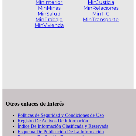
MinInterior
MinJusticia
MinMinas
MinRelaciones
MinSalud
MinTIC
MinTrabajo
MinTransporte
MinVivienda
.
Otros enlaces de Interés
Políticas de Seguridad y Condiciones de Uso
Registro De Activos De Información
Índice De Información Clasificada y Reservada
Esquema De Publicación De La Información