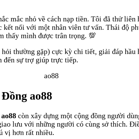
hắc mắc nhỏ về cách nạp tiền. Tôi đã thử liên 
c kết nối với một nhân viên tư vấn. Thái độ p
ảm thấy mình được trân trọng. 💯
ỏi thường gặp) cực kỳ chi tiết, giải đáp hầu 
đến sự trợ giúp trực tiếp.
 Đồng ao88
,
ao88
còn xây dựng một cộng đồng người dùng
iao lưu với những người có cùng sở thích. Điề
 vị hơn rất nhiều.