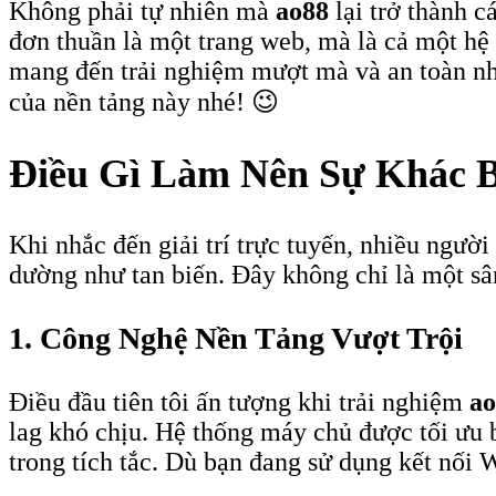
Không phải tự nhiên mà
ao88
lại trở thành c
đơn thuần là một trang web, mà là cả một hệ
mang đến trải nghiệm mượt mà và an toàn nh
của nền tảng này nhé! 😉
Điều Gì Làm Nên Sự Khác B
Khi nhắc đến giải trí trực tuyến, nhiều ngườ
dường như tan biến. Đây không chỉ là một sâ
1. Công Nghệ Nền Tảng Vượt Trội
Điều đầu tiên tôi ấn tượng khi trải nghiệm
ao
lag khó chịu. Hệ thống máy chủ được tối ưu b
trong tích tắc. Dù bạn đang sử dụng kết nối