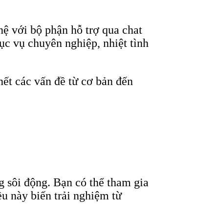
hệ với bộ phận hỗ trợ qua chat
hục vụ chuyên nghiệp, nhiệt tình
hết các vấn đề từ cơ bản đến
 sôi động. Bạn có thể tham gia
u này biến trải nghiệm từ