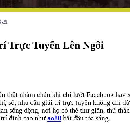
Ngôi
rí Trực Tuyến Lên Ngôi
ần thật nhàm chán khi chỉ lướt Facebook hay 
hệ số, nhu cầu giải trí trực tuyến không chỉ d
n sống động, nơi họ có thể thư giãn, thử thác
 trí đỉnh cao như
ao88
bắt đầu tỏa sáng.