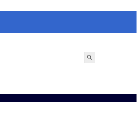
Botón de búsqueda