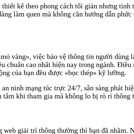
thiết kế theo phong cách tối giản nhưng tinh 
ễ dàng làm quen mà không cần hướng dẫn phức 
«mỏ vàng», việc bảo vệ thông tin người dùng 
u chuẩn cao nhất hiện nay trong ngành. Điều n
 động của bạn đều được «bọc thép» kỹ lưỡng.
 an ninh mạng túc trực 24/7, sẵn sàng phát hi
 tâm khi tham gia mà không lo bị rò rỉ thông t
g web giải trí thông thường thì bạn đã nhầm. 