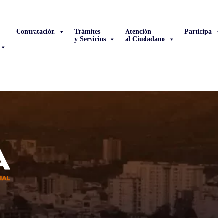
Contratación
Trámites
Atención
Participa
y Servicios
al Ciudadano