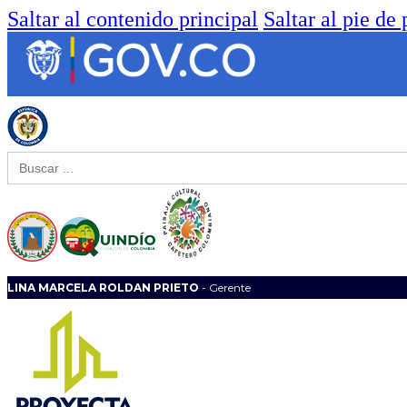
Saltar al contenido principal
Saltar al pie de
Buscar:
LINA MARCELA ROLDAN PRIETO
- Gerente