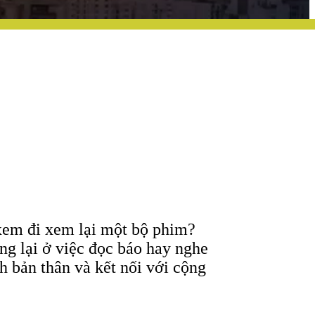
xem đi xem lại một bộ phim?
ừng lại ở việc đọc báo hay nghe
h bản thân và kết nối với cộng