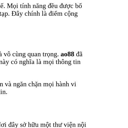
tế. Mọi tính năng đều được bố
tạp. Đây chính là điểm cộng
là vô cùng quan trọng.
ao88
đã
ày có nghĩa là mọi thông tin
ện và ngăn chặn mọi hành vi
in.
Nơi đây sở hữu một thư viện nội