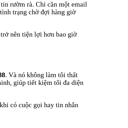
 tin rườm rà. Chỉ cần một email
tình trạng chờ đợi hàng giờ
trở nên tiện lợi hơn bao giờ
88
. Và nó không làm tôi thất
nh, giúp tiết kiệm tối đa diện
hi có cuộc gọi hay tin nhắn