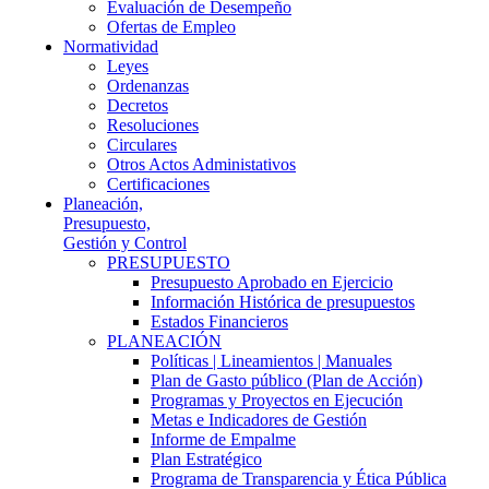
Evaluación de Desempeño
Ofertas de Empleo
Normatividad
Leyes
Ordenanzas
Decretos
Resoluciones
Circulares
Otros Actos Administativos
Certificaciones
Planeación,
Presupuesto,
Gestión y Control
PRESUPUESTO
Presupuesto Aprobado en Ejercicio
Información Histórica de presupuestos
Estados Financieros
PLANEACIÓN
Políticas | Lineamientos | Manuales
Plan de Gasto público (Plan de Acción)
Programas y Proyectos en Ejecución
Metas e Indicadores de Gestión
Informe de Empalme
Plan Estratégico
Programa de Transparencia y Ética Pública