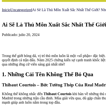
Inicio
Uncategorized
Ai Sẽ Là Thủ Môn Xuất Sắc Nhất Thế Giới? N
Ai Sẽ Là Thủ Môn Xuất Sắc Nhất Thế Giớ
Publicado: julio 20, 2024
Trong thế giới bóng đá, vị trí thủ môn luôn là một «số phận» đặc biệ
quyết định cả trận đấu. Năm 2025 chứng kiến sự cạnh tranh khốc liệt
qua những ứng cử viên sáng giá nhất nhé!
1. Những Cái Tên Không Thể Bỏ Qua
Thibaut Courtois – Bức Tường Thép Của Real Madr
Không thể không nhắc đến
Thibaut Courtois
khi bàn về những thủ m
Madrid trong những trận cầu đinh. Mùa giải vừa qua, dù gặp chấn thư
mạnh giúp anh luôn nằm trong top đầu.