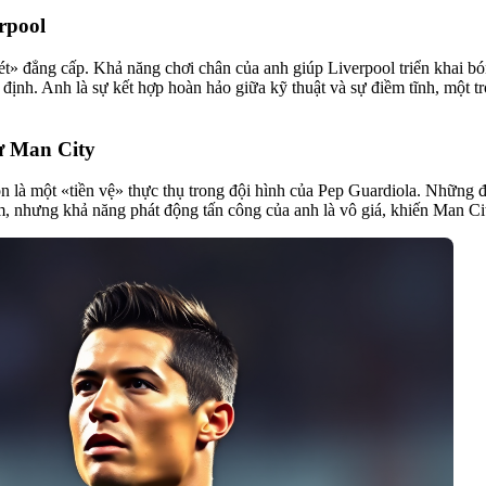
rpool
ét» đẳng cấp. Khả năng chơi chân của anh giúp Liverpool triển khai b
ịnh. Anh là sự kết hợp hoàn hảo giữa kỹ thuật và sự điềm tĩnh, một tr
ự Man City
òn là một «tiền vệ» thực thụ trong đội hình của Pep Guardiola. Những
m, nhưng khả năng phát động tấn công của anh là vô giá, khiến Man Cit