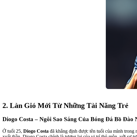
2. Làn Gió Mới Từ Những Tài Năng Trẻ
Diogo Costa – Ngôi Sao Sáng Của Bóng Đá Bồ Đào 
Ở tuổi 25,
Diogo Costa
đã khẳng định được tên tuổi của mình trong m
xuất thần. Diogo Costa chính là tương lai của vị trí thủ môn, với sự t