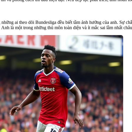
 những ai theo dõi Bundesliga đều biết tầm ảnh hưởng của anh. Sự chắ
Anh là một trong những thủ môn toàn diện và ít mắc sai lầm nhất châu