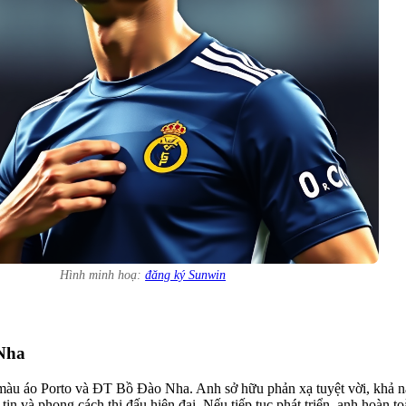
Hình minh hoạ:
đăng ký Sunwin
Nha
àu áo Porto và ĐT Bồ Đào Nha. Anh sở hữu phản xạ tuyệt vời, khả năng
ự tin và phong cách thi đấu hiện đại. Nếu tiếp tục phát triển, anh hoàn 