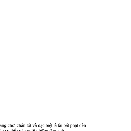
 chơi chân tốt và đặc biệt là tài bắt phạt đền
toàn có thể soán ngôi những đàn anh.