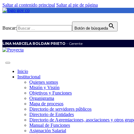
Saltar al contenido principal
Saltar al pie de página
Buscar:
Botón de búsqueda
LINA MARCELA ROLDAN PRIETO
- Gerente
Inicio
Institucional
Quienes somos
Misión y Visión
Objetivos y Funciones
Organigrama
Mapa de procesos
Directorio de servidores públicos
Directorio de Entidades
Directorio de Agremiaciones, asociaciones y otros grupo
Manual de Funciones
Asignación Salarial