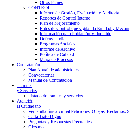
Otros Planes
CONTROL
Informe de Gestión, Evaluación y Auditoría
Reportes de Control Interno
Plan de Mejoramiento
Entes de Control que vigilan la Entidad y Mecan
Información para Población Vulnerable
Defensa Judicial
Programas Sociales
Informe de Archivo
Política de Calidad
Mapa de Procesos
Contratación
Plan Anual de adquisiciones
Convocatorias
Manual de Contratación
Trámites
y Servicios
Listado de tramites y servicios
Atención
al Ciudadano
Ventanilla única virtual Peticiones, Quejas, Reclamos, 
Carta Trato Digno
Preguntas y Respuestas Frecuentes
Glosario