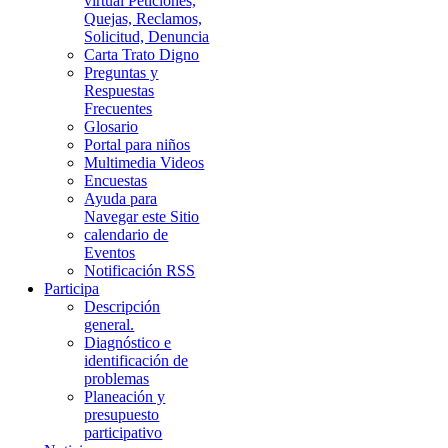
virtual Peticiones,
Quejas, Reclamos,
Solicitud, Denuncia
Carta Trato Digno
Preguntas y
Respuestas
Frecuentes
Glosario
Portal para niños
Multimedia Videos
Encuestas
Ayuda para
Navegar este Sitio
calendario de
Eventos
Notificación RSS
Participa
Descripción
general.
Diagnóstico e
identificación de
problemas
Planeación y
presupuesto
participativo