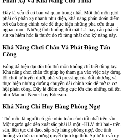
Phản Xạ Và Khả Năng Cứu Thua
Đây là yếu tố cơ bản và quan trọng nhất. Một thủ môn giỏi
phải có phản xạ nhanh như điện, khả năng phán đoán điểm
rơi của bóng chính xác để thực hiện những pha cứu thua
ngoạn mục. Những tình huống đối mặt 1-1 hay cản phá cú
sút xa hiểm hóc là thước đo rõ ràng nhất cho kỹ năng này.
Khả Năng Chơi Chân Và Phát Động Tấn
Công
Bóng đá hiện đại đòi hỏi thủ môn không chỉ biết dùng tay.
Khả năng chơi chân tốt giúp họ tham gia vào việc xây dựng
lối chơi từ tuyến dưới, phá vỡ pressing của đối phương và
thực hiện những đường chuyền dài chính xác để mở ra cơ
hội phản công. Đây là điểm cộng cực lớn cho những cái tên
như Manuel Neuer hay Ederson.
Khả Năng Chỉ Huy Hàng Phòng Ngự
Thủ môn là người có góc nhìn toàn cảnh tốt nhất trên sân.
Một người gác đền xuất sắc phải là một «HLV thứ hai» trên
sân, liên tục chỉ đạo, sắp xếp hàng phòng ngự, đọc tình
huống và đưa ra những quyết định kịp thời. Sự tự tin và uy