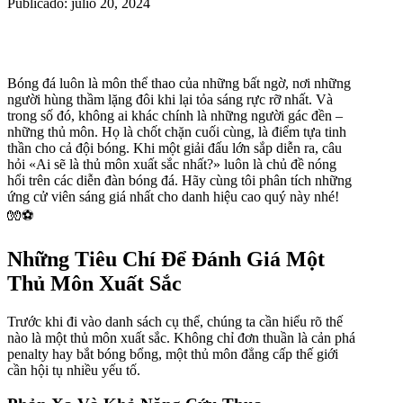
Publicado: julio 20, 2024
Bóng đá luôn là môn thể thao của những bất ngờ, nơi những
người hùng thầm lặng đôi khi lại tỏa sáng rực rỡ nhất. Và
trong số đó, không ai khác chính là những người gác đền –
những thủ môn. Họ là chốt chặn cuối cùng, là điểm tựa tinh
thần cho cả đội bóng. Khi một giải đấu lớn sắp diễn ra, câu
hỏi «Ai sẽ là thủ môn xuất sắc nhất?» luôn là chủ đề nóng
hổi trên các diễn đàn bóng đá. Hãy cùng tôi phân tích những
ứng cử viên sáng giá nhất cho danh hiệu cao quý này nhé!
🧤⚽
Những Tiêu Chí Để Đánh Giá Một
Thủ Môn Xuất Sắc
Trước khi đi vào danh sách cụ thể, chúng ta cần hiểu rõ thế
nào là một thủ môn xuất sắc. Không chỉ đơn thuần là cản phá
penalty hay bắt bóng bổng, một thủ môn đẳng cấp thế giới
cần hội tụ nhiều yếu tố.