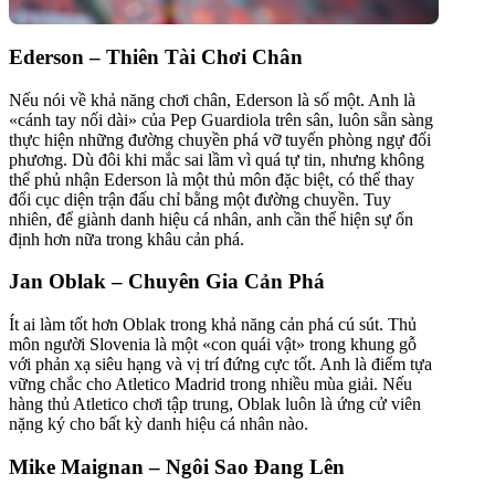
Ederson – Thiên Tài Chơi Chân
Nếu nói về khả năng chơi chân, Ederson là số một. Anh là
«cánh tay nối dài» của Pep Guardiola trên sân, luôn sẵn sàng
thực hiện những đường chuyền phá vỡ tuyến phòng ngự đối
phương. Dù đôi khi mắc sai lầm vì quá tự tin, nhưng không
thể phủ nhận Ederson là một thủ môn đặc biệt, có thể thay
đổi cục diện trận đấu chỉ bằng một đường chuyền. Tuy
nhiên, để giành danh hiệu cá nhân, anh cần thể hiện sự ổn
định hơn nữa trong khâu cản phá.
Jan Oblak – Chuyên Gia Cản Phá
Ít ai làm tốt hơn Oblak trong khả năng cản phá cú sút. Thủ
môn người Slovenia là một «con quái vật» trong khung gỗ
với phản xạ siêu hạng và vị trí đứng cực tốt. Anh là điểm tựa
vững chắc cho Atletico Madrid trong nhiều mùa giải. Nếu
hàng thủ Atletico chơi tập trung, Oblak luôn là ứng cử viên
nặng ký cho bất kỳ danh hiệu cá nhân nào.
Mike Maignan – Ngôi Sao Đang Lên