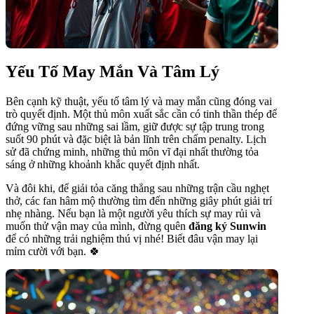
Yếu Tố May Mắn Và Tâm Lý
Bên cạnh kỹ thuật, yếu tố tâm lý và may mắn cũng đóng vai
trò quyết định. Một thủ môn xuất sắc cần có tinh thần thép để
đứng vững sau những sai lầm, giữ được sự tập trung trong
suốt 90 phút và đặc biệt là bản lĩnh trên chấm penalty. Lịch
sử đã chứng minh, những thủ môn vĩ đại nhất thường tỏa
sáng ở những khoảnh khắc quyết định nhất.
Và đôi khi, để giải tỏa căng thẳng sau những trận cầu nghẹt
thở, các fan hâm mộ thường tìm đến những giây phút giải trí
nhẹ nhàng. Nếu bạn là một người yêu thích sự may rủi và
muốn thử vận may của mình, đừng quên
đăng ký Sunwin
để có những trải nghiệm thú vị nhé! Biết đâu vận may lại
mỉm cười với bạn. 🍀