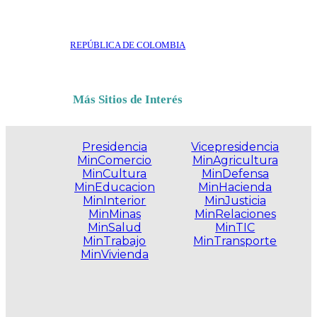
REPÚBLICA DE COLOMBIA
Más Sitios de Interés
Presidencia
Vicepresidencia
MinComercio
MinAgricultura
MinCultura
MinDefensa
MinEducacion
MinHacienda
MinInterior
MinJusticia
MinMinas
MinRelaciones
MinSalud
MinTIC
MinTrabajo
MinTransporte
MinVivienda
.