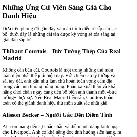
Những Ứng Cử Viên Sáng Giá Cho
Danh Hiệu
Dựa trên phong độ gần đây và màn trình diễn ở cấp câu lạc
bộ, dưới đây là những cái tên được kỳ vọng sẽ tỏa sáng tại
giải đấu sắp tới.
Thibaut Courtois – Bức Tường Thép Của Real
Madrid
Không cần bàn cãi, Courtois là một trong những thủ môn
toàn diện nhất thế giới hiện nay. Với chiều cao lý tưởng và
sải tay dài, anh gần như làm chủ hoàn toàn vòng cấm địa
trong các tình huống bóng bổng. Phản xạ xuất thần và khả
năng chơi chân ngày càng tiến bộ biến anh thành một «bức
tường» thực sự. Nếu Real Madrid tiến sâu, Courtois hoàn
toàn có thể giành danh hiệu thủ môn xuất sắc nhất giải.
Alisson Becker – Người Gác Đền Điềm Tĩnh
Alisson mang đến sự chắc chắn và điềm tĩnh đáng kinh ngạc
cho Liverpool. Anh có khả năng đọc tình huống siêu hạng, ra