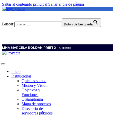
Saltar al contenido principal
Saltar al pie de página
Buscar:
Botón de búsqueda
LINA MARCELA ROLDAN PRIETO
- Gerente
Inicio
Institucional
Quienes somos
Misión y Visión
Objetivos y
Funciones
Organigrama
Mapa de procesos
Directorio de
servidores públicos