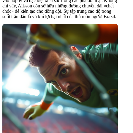
vào hợp lý và đặc biệt xuất sắc trong các pha đối mặt. Không
chỉ vậy, Alisson còn sở hữu những đường chuyền dài «chết
chóc» để kiến tạo cho đồng đội. Sự tập trung cao độ trong
suốt trận đấu là vũ khí lợi hại nhất của thủ môn người Brazil.