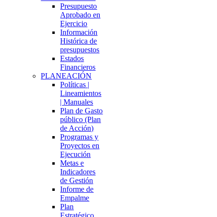
Presupuesto
Aprobado en
Ejercicio
Información
Histórica de
presupuestos
Estados
Financieros
PLANEACIÓN
Políticas |
Lineamientos
| Manuales
Plan de Gasto
público (Plan
de Acción)
Programas y
Proyectos en
Ejecución
Metas e
Indicadores
de Gestión
Informe de
Empalme
Plan
Estratégico