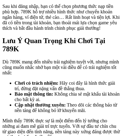
Sau khi đăng nhập, bạn có thể chọn phương thức nạp tiền
phù hợp. 789K hỗ trợ nhiều hình thức như chuyển khoản
ngân hàng, ví điện tử, thẻ cào… Rất linh hoạt và tiện lợi. Khi
đã có tiền trong tài khoản, bạn thoải mái lựa chọn game yêu
thích và bắt đầu hành trình chinh phục giải thưởng!
Lưu Ý Quan Trọng Khi Chơi Tại
789K
Dù 789K mang đến nhiều trải nghiệm tuyệt vời, nhưng mình
cũng muốn nhắc nhở bạn một vài điều để có trải nghiệm tốt
nhất:
Chơi có trách nhiệm:
Hãy coi đây là hình thức giải
trí, đừng đặt nặng vấn đề thắng thua.
Bảo mật thông tin:
Không chia sẻ mật khẩu tài khoản
cho bất kỳ ai.
Cập nhật thường xuyên:
Theo dõi các thông báo từ
nền tảng để không bỏ lỡ khuyến mãi.
Mình thấy 789K thực sự là một điểm đến lý tưởng cho
những ai đam mê giải trí trực tuyến. Với sự đầu tư chỉn chu
từ giao diện đến tính năng, nền tảng này xứng đáng được thử