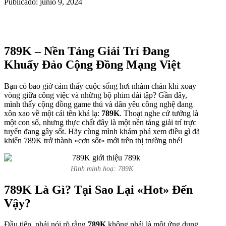
Publicado: junio 9, 2024
789K – Nền Tảng Giải Trí Đang
Khuấy Đảo Cộng Đồng Mạng Việt
Bạn có bao giờ cảm thấy cuộc sống hơi nhàm chán khi xoay
vòng giữa công việc và những bộ phim dài tập? Gần đây,
mình thấy cộng đồng game thủ và dân yêu công nghệ đang
xôn xao về một cái tên khá lạ:
789K
. Thoạt nghe cứ tưởng là
một con số, nhưng thực chất đây là một nền tảng giải trí trực
tuyến đang gây sốt. Hãy cùng mình khám phá xem điều gì đã
khiến 789K trở thành «cơn sốt» mới trên thị trường nhé!
Hình minh hoạ: 789K
789K Là Gì? Tại Sao Lại «Hot» Đến
Vậy?
Đầu tiên, phải nói rõ rằng
789K
không phải là một ứng dụng