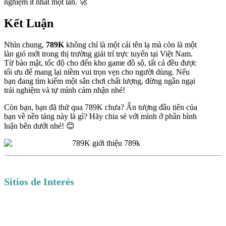
nghiệm ít nhất một lần. 🚀
Kết Luận
Nhìn chung,
789K
không chỉ là một cái tên lạ mà còn là một
làn gió mới trong thị trường giải trí trực tuyến tại Việt Nam.
Từ bảo mật, tốc độ cho đến kho game đồ sộ, tất cả đều được
tối ưu để mang lại niềm vui trọn vẹn cho người dùng. Nếu
bạn đang tìm kiếm một sân chơi chất lượng, đừng ngần ngại
trải nghiệm và tự mình cảm nhận nhé!
Còn bạn, bạn đã thử qua 789K chưa? Ấn tượng đầu tiên của
bạn về nền tảng này là gì? Hãy chia sẻ với mình ở phần bình
luận bên dưới nhé! 😊
Sitios de Interés