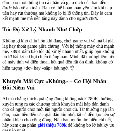
đảm bảo mọi thông tin cá nhân và giao dịch của bạn đều
được bảo vệ an toàn. Bạn có thể hoàn toàn yên tâm khi nạp
tiền hay rút thưởng mà không lo bị lộ thông tin. Đây là cam
kết mạnh mẽ mà nền tảng này dành cho người chơi.
Tốc Độ Xử Lý Nhanh Như Chớp
Không gì khó chịu hơn khi đang chơi game vui vẻ mà bị giật
lag hay thoát game giữa chừng. Với hệ thống máy chủ mạnh
mẽ, 789K đảm bảo tốc độ xử lý nhanh nhất, giúp bạn không
bỏ lỡ bất kỳ cơ hội chiến thắng nào. Mình đã thử nghiệm trên
cả máy tính và điện thoại, kết quả đều rất ổn định, không có
hiện tượng «đơ» hay «sập» bất ngờ. 👌
Khuyến Mãi Cực «Khủng» – Cơ Hội Nhân
Đôi Niềm Vui
Ai mà chẳng thích quà tặng đúng không nào? 789K thường
xuyên tung ra các chương trình khuyến mãi hấp dẫn dành
cho cả người chơi mới lẫn người chơi cũ. Từ thưởng nạp lần
đầu, hoàn tiền đến các giải đấu lớn nhỏ, tất cả đều tạo nên sự
phấn khích cho cộng đồng. Nếu bạn muốn tìm hiểu chi tiết,
hãy xem qua phần
giới thiệu 789k
để không bỏ lỡ bất kỳ ưu
đãi nào nhé!