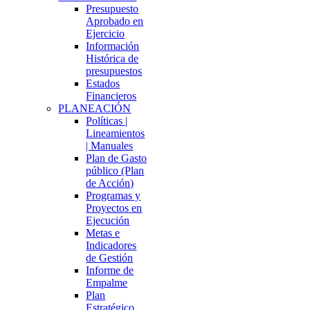
Presupuesto
Aprobado en
Ejercicio
Información
Histórica de
presupuestos
Estados
Financieros
PLANEACIÓN
Políticas |
Lineamientos
| Manuales
Plan de Gasto
público (Plan
de Acción)
Programas y
Proyectos en
Ejecución
Metas e
Indicadores
de Gestión
Informe de
Empalme
Plan
Estratégico