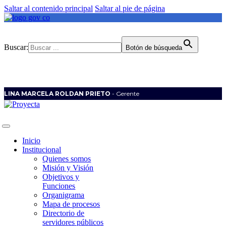
Saltar al contenido principal
Saltar al pie de página
Buscar:
Botón de búsqueda
LINA MARCELA ROLDAN PRIETO
- Gerente
Inicio
Institucional
Quienes somos
Misión y Visión
Objetivos y
Funciones
Organigrama
Mapa de procesos
Directorio de
servidores públicos