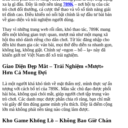
xa lạ gì đâu. Đây là một nền tảng
789K
– nơi hội tụ của các
trò chơi đổi thưởng, cá cược thể thao và vô số tính năng giải
trí đỉnh cao. Điều khiến nó nổi bật chính là sự đầu tư bài bản
về giao diện và trải nghiệm người dùng.
Thay vì những trang web rối rắm, khó thao tác, 789K mang
đến một không gian trực quan, mượt mà như một mạng xã
hội thu nhỏ dành riêng cho dân chơi. Từ lúc đăng nhập cho
đến khi tham gia các ván bài, mọi thứ đều diễn ra nhanh gọn,
không lag, không giật. Chính sự «ngon – bổ – lạ» này đã
khiến giới trẻ Việt Nam đổ xô trải nghiệm.
Giao Diện Đẹp Mắt – Trải Nghiệm «Mượt»
Hơn Cả Mong Đợi
Là một người khá khó tính về mặt thẩm mỹ, mình thực sự ấn
tượng với cách bố trí của 789K. Màu sắc chủ đạo được phối
hài hòa, không quá chói mắt, giúp người chơi tập trung vào
trò chơi. Các danh mục được phân chia rõ ràng, bạn chỉ mất
vài giây để tìm đúng game mình yêu thích. Đây là điểm cộng
lớn mà không phải nền tảng nào cũng làm được.
Kho Game Khổng Lồ – Không Bao Giờ Chán