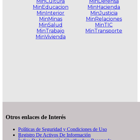
MinCultura
MinDefensa
MinEducacion
MinHacienda
MinInterior
MinJusticia
MinMinas
MinRelaciones
MinSalud
MinTIC
MinTrabajo
MinTransporte
MinVivienda
.
Otros enlaces de Interés
Políticas de Seguridad y Condiciones de Uso
Registro De Activos De Información