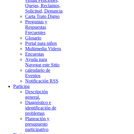
virtual Peticiones,
Quejas, Reclamos,
Solicitud, Denuncia
Carta Trato Digno
Preguntas y
Respuestas
Frecuentes
Glosario
Portal para niños
Multimedia Videos
Encuestas
Ayuda para
Navegar este Sitio
calendario de
Eventos
Notificación RSS
Participa
Descripción
general.
Diagnóstico e
identificación de
problemas
Planeación y
presupuesto
participativo