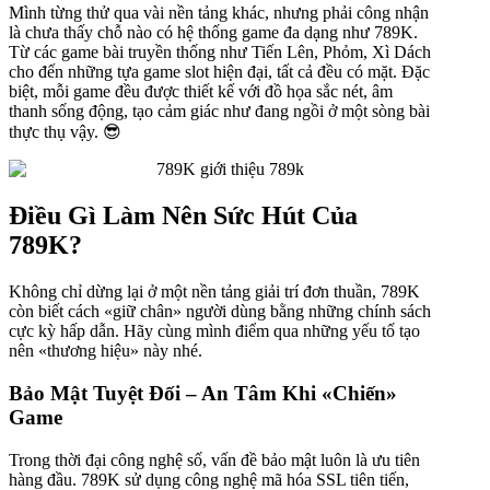
Mình từng thử qua vài nền tảng khác, nhưng phải công nhận
là chưa thấy chỗ nào có hệ thống game đa dạng như 789K.
Từ các game bài truyền thống như Tiến Lên, Phỏm, Xì Dách
cho đến những tựa game slot hiện đại, tất cả đều có mặt. Đặc
biệt, mỗi game đều được thiết kế với đồ họa sắc nét, âm
thanh sống động, tạo cảm giác như đang ngồi ở một sòng bài
thực thụ vậy. 😎
Điều Gì Làm Nên Sức Hút Của
789K?
Không chỉ dừng lại ở một nền tảng giải trí đơn thuần, 789K
còn biết cách «giữ chân» người dùng bằng những chính sách
cực kỳ hấp dẫn. Hãy cùng mình điểm qua những yếu tố tạo
nên «thương hiệu» này nhé.
Bảo Mật Tuyệt Đối – An Tâm Khi «Chiến»
Game
Trong thời đại công nghệ số, vấn đề bảo mật luôn là ưu tiên
hàng đầu. 789K sử dụng công nghệ mã hóa SSL tiên tiến,