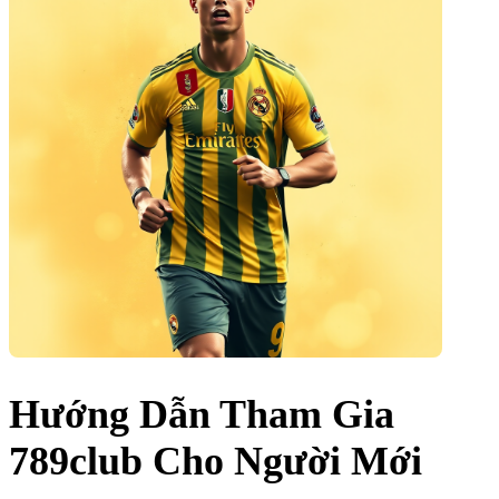
Hướng Dẫn Tham Gia
789club Cho Người Mới