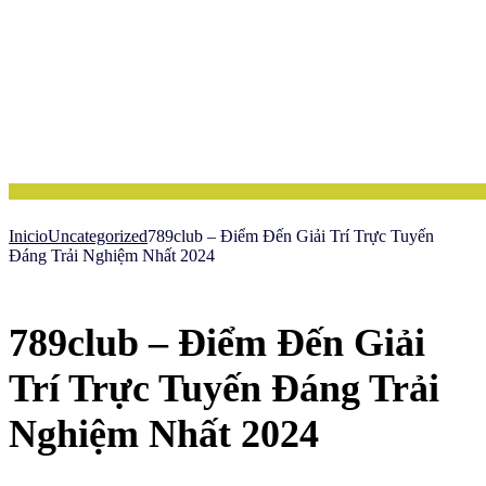
Inicio
Uncategorized
789club – Điểm Đến Giải Trí Trực Tuyến
Đáng Trải Nghiệm Nhất 2024
789club – Điểm Đến Giải
Trí Trực Tuyến Đáng Trải
Nghiệm Nhất 2024