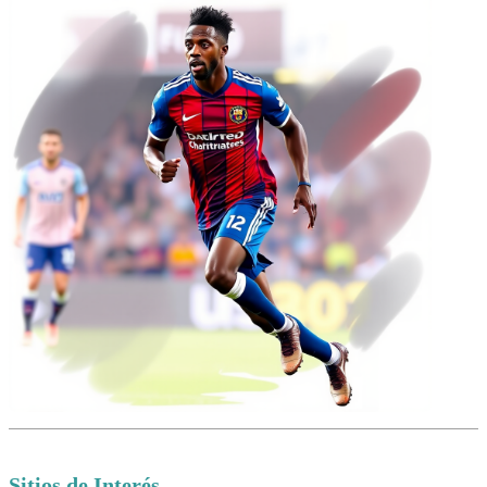
Sitios de Interés