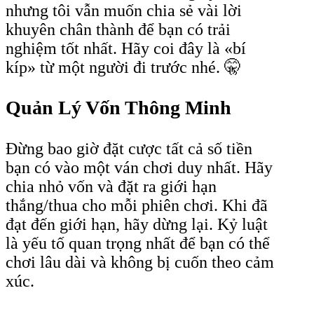
nhưng tôi vẫn muốn chia sẻ vài lời
khuyên chân thành để bạn có trải
nghiệm tốt nhất. Hãy coi đây là «bí
kíp» từ một người đi trước nhé. 🤫
Quản Lý Vốn Thông Minh
Đừng bao giờ đặt cược tất cả số tiền
bạn có vào một ván chơi duy nhất. Hãy
chia nhỏ vốn và đặt ra giới hạn
thắng/thua cho mỗi phiên chơi. Khi đã
đạt đến giới hạn, hãy dừng lại. Kỷ luật
là yếu tố quan trọng nhất để bạn có thể
chơi lâu dài và không bị cuốn theo cảm
xúc.