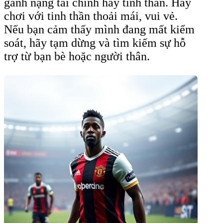
gánh nặng tài chính hay tinh thần. Hãy
chơi với tinh thần thoải mái, vui vẻ.
Nếu bạn cảm thấy mình đang mất kiểm
soát, hãy tạm dừng và tìm kiếm sự hỗ
trợ từ bạn bè hoặc người thân.