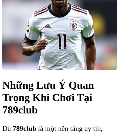
Những Lưu Ý Quan
Trọng Khi Chơi Tại
789club
Dù
789club
là một nền tảng uy tín,