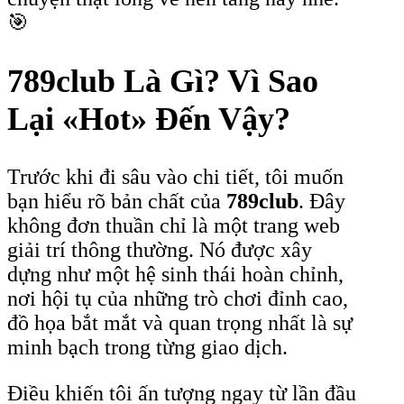
🎯
789club Là Gì? Vì Sao
Lại «Hot» Đến Vậy?
Trước khi đi sâu vào chi tiết, tôi muốn
bạn hiểu rõ bản chất của
789club
. Đây
không đơn thuần chỉ là một trang web
giải trí thông thường. Nó được xây
dựng như một hệ sinh thái hoàn chỉnh,
nơi hội tụ của những trò chơi đỉnh cao,
đồ họa bắt mắt và quan trọng nhất là sự
minh bạch trong từng giao dịch.
Điều khiến tôi ấn tượng ngay từ lần đầu