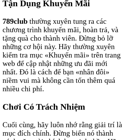
Tận Dụng Khuyến Mãi
789club
thường xuyên tung ra các
chương trình khuyến mãi, hoàn trả, và
tặng quà cho thành viên. Đừng bỏ lỡ
những cơ hội này. Hãy thường xuyên
kiểm tra mục «Khuyến mãi» trên trang
web để cập nhật những ưu đãi mới
nhất. Đó là cách để bạn «nhân đôi»
niềm vui mà không cần tốn thêm quá
nhiều chi phí.
Chơi Có Trách Nhiệm
Cuối cùng, hãy luôn nhớ rằng giải trí là
mục đích chính. Đừng biến nó thành