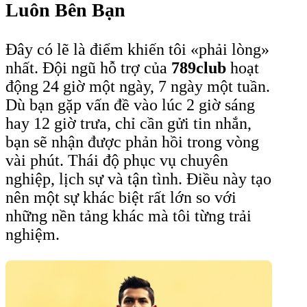
Luôn Bên Bạn
Đây có lẽ là điểm khiến tôi «phải lòng»
nhất. Đội ngũ hỗ trợ của
789club
hoạt
động 24 giờ một ngày, 7 ngày một tuần.
Dù bạn gặp vấn đề vào lúc 2 giờ sáng
hay 12 giờ trưa, chỉ cần gửi tin nhắn,
bạn sẽ nhận được phản hồi trong vòng
vài phút. Thái độ phục vụ chuyên
nghiệp, lịch sự và tận tình. Điều này tạo
nên một sự khác biệt rất lớn so với
những nền tảng khác mà tôi từng trải
nghiệm.