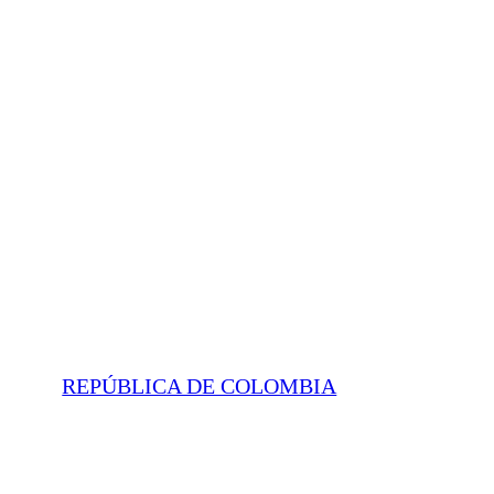
REPÚBLICA DE COLOMBIA