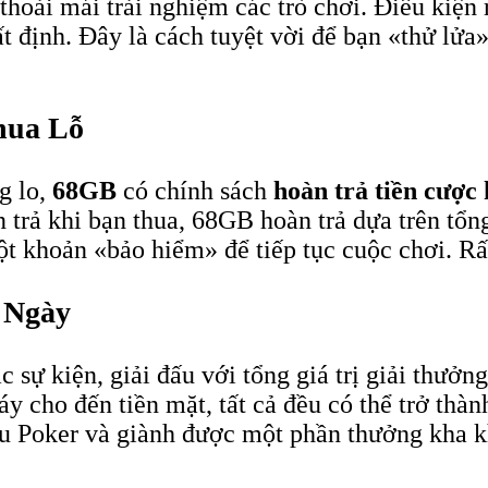
ể thoải mái trải nghiệm các trò chơi. Điều kiện
t định. Đây là cách tuyệt vời để bạn «thử lửa
hua Lỗ
g lo,
68GB
có chính sách
hoàn trả tiền cược
trả khi bạn thua, 68GB hoàn trả dựa trên tổng
ột khoản «bảo hiểm» để tiếp tục cuộc chơi. Rấ
 Ngày
sự kiện, giải đấu với tổng giá trị giải thưởn
áy cho đến tiền mặt, tất cả đều có thể trở th
ấu Poker và giành được một phần thưởng kha k