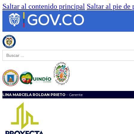
Saltar al contenido principal
Saltar al pie de
Buscar:
LINA MARCELA ROLDAN PRIETO
- Gerente