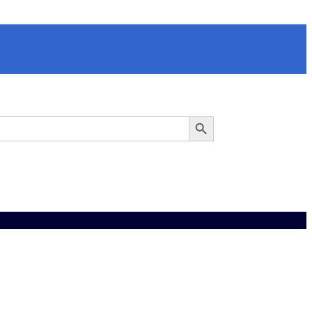
Botón de búsqueda