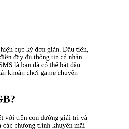
hiện cực kỳ đơn giản. Đầu tiên,
điền đầy đủ thông tin cá nhân
SMS là bạn đã có thể bắt đầu
 tài khoản chơi game chuyên
GB?
 vời trên con đường giải trí và
là các chương trình khuyến mãi