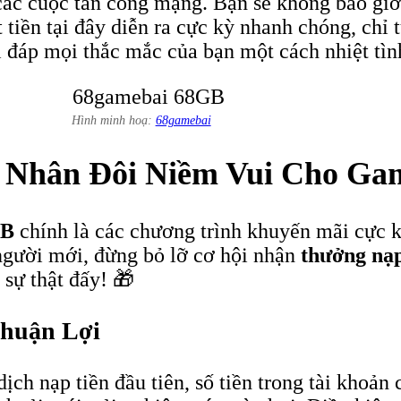
các cuộc tấn công mạng. Bạn sẽ không bao giờ 
 tiền tại đây diễn ra cực kỳ nhanh chóng, chỉ từ
i đáp mọi thắc mắc của bạn một cách nhiệt tì
Hình minh hoạ:
68gamebai
 Nhân Đôi Niềm Vui Cho Ga
GB
chính là các chương trình khuyến mãi cực k
 người mới, đừng bỏ lỡ cơ hội nhận
thưởng nạp
sự thật đấy! 🎁
huận Lợi
ịch nạp tiền đầu tiên, số tiền trong tài khoản