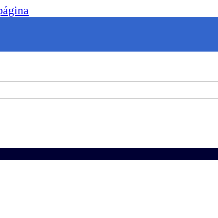
 página