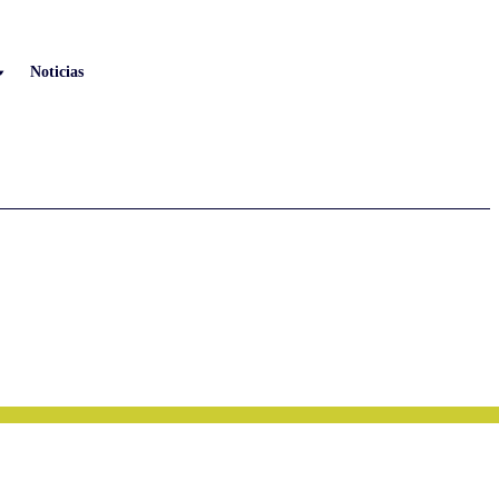
Noticias