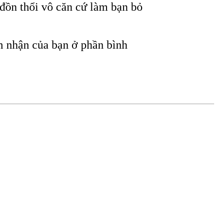
đồn thổi vô căn cứ làm bạn bỏ
 nhận của bạn ở phần bình