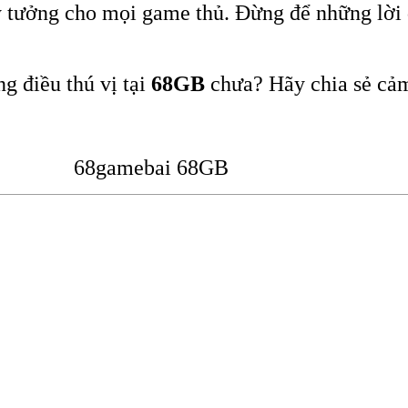
ý tưởng cho mọi game thủ. Đừng để những lời 
g điều thú vị tại
68GB
chưa? Hãy chia sẻ cảm