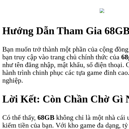
Hướng Dẫn Tham Gia 68GB 
Bạn muốn trở thành một phần của cộng đồng
bạn truy cập vào trang chủ chính thức của
68
như tên đăng nhập, mật khẩu, số điện thoại. 
hành trình chinh phục các tựa game đỉnh cao
nghiệp.
Lời Kết: Còn Chần Chờ Gì
Có thể thấy,
68GB
không chỉ là một nhà cái u
kiếm tiền của bạn. Với kho game đa dạng, tỷ 