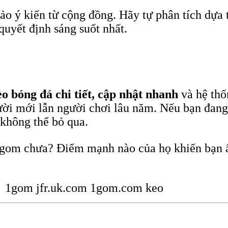
hảo ý kiến từ cộng đồng. Hãy tự phân tích dựa
quyết định sáng suốt nhất.
èo bóng đá chi tiết, cập nhật nhanh
và hệ thố
ười mới lẫn người chơi lâu năm. Nếu bạn đang
 không thể bỏ qua.
1gom chưa? Điểm mạnh nào của họ khiến bạn ấ