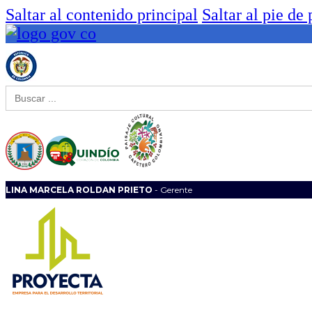
Saltar al contenido principal
Saltar al pie de
Buscar:
LINA MARCELA ROLDAN PRIETO
- Gerente