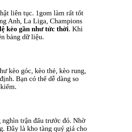
hật liên tục. 1gom làm rất tốt
hạng Anh, La Liga, Champions
 lệ kèo gần như tức thời
. Khi
ên bảng dữ liệu.
hư kèo góc, kèo thẻ, kèo rung,
 định. Bạn có thể dễ dàng so
 kiếm.
g nghìn trận đấu trước đó. Nhờ
g. Đây là kho tàng quý giá cho