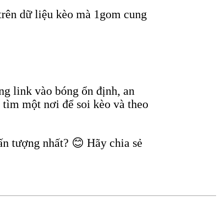
 trên dữ liệu kèo mà 1gom cung
ng link vào bóng ổn định, an
 tìm một nơi để soi kèo và theo
n tượng nhất? 😊 Hãy chia sẻ