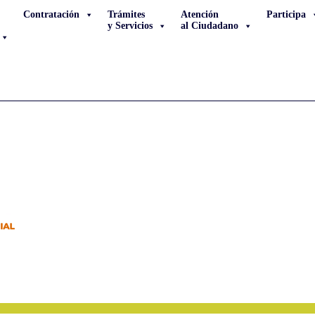
Contratación
Trámites
Atención
Participa
y Servicios
al Ciudadano