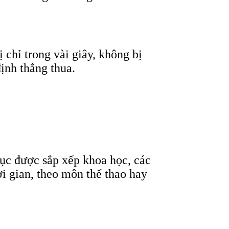
 chỉ trong vài giây, không bị
định thắng thua.
ục được sắp xếp khoa học, các
ời gian, theo môn thể thao hay