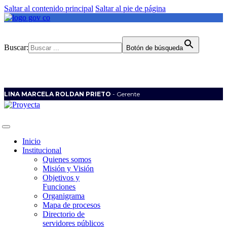
Saltar al contenido principal
Saltar al pie de página
Buscar:
Botón de búsqueda
LINA MARCELA ROLDAN PRIETO
- Gerente
Inicio
Institucional
Quienes somos
Misión y Visión
Objetivos y
Funciones
Organigrama
Mapa de procesos
Directorio de
servidores públicos