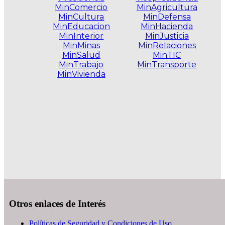
MinComercio
MinAgricultura
MinCultura
MinDefensa
MinEducacion
MinHacienda
MinInterior
MinJusticia
MinMinas
MinRelaciones
MinSalud
MinTIC
MinTrabajo
MinTransporte
MinVivienda
.
Otros enlaces de Interés
Políticas de Seguridad y Condiciones de Uso