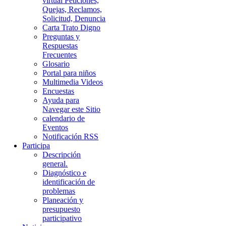
virtual Peticiones,
Quejas, Reclamos,
Solicitud, Denuncia
Carta Trato Digno
Preguntas y
Respuestas
Frecuentes
Glosario
Portal para niños
Multimedia Videos
Encuestas
Ayuda para
Navegar este Sitio
calendario de
Eventos
Notificación RSS
Participa
Descripción
general.
Diagnóstico e
identificación de
problemas
Planeación y
presupuesto
participativo