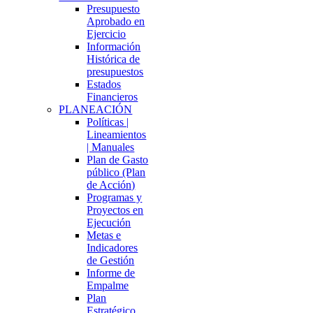
Presupuesto
Aprobado en
Ejercicio
Información
Histórica de
presupuestos
Estados
Financieros
PLANEACIÓN
Políticas |
Lineamientos
| Manuales
Plan de Gasto
público (Plan
de Acción)
Programas y
Proyectos en
Ejecución
Metas e
Indicadores
de Gestión
Informe de
Empalme
Plan
Estratégico