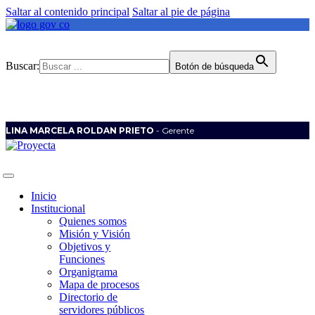
Saltar al contenido principal
Saltar al pie de página
Buscar:
Botón de búsqueda
LINA MARCELA ROLDAN PRIETO
- Gerente
Inicio
Institucional
Quienes somos
Misión y Visión
Objetivos y
Funciones
Organigrama
Mapa de procesos
Directorio de
servidores públicos