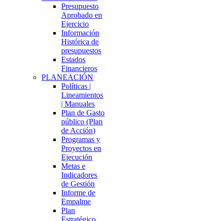
Presupuesto
Aprobado en
Ejercicio
Información
Histórica de
presupuestos
Estados
Financieros
PLANEACIÓN
Políticas |
Lineamientos
| Manuales
Plan de Gasto
público (Plan
de Acción)
Programas y
Proyectos en
Ejecución
Metas e
Indicadores
de Gestión
Informe de
Empalme
Plan
Estratégico