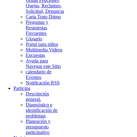
virtual Peticiones,
Quejas, Reclamos,
Solicitud, Denuncia
Carta Trato Digno
Preguntas y
Respuestas
Frecuentes
Glosario
Portal para niños
Multimedia Videos
Encuestas
Ayuda para
Navegar este Sitio
calendario de
Eventos
Notificación RSS
Participa
Descripción
general.
Diagnóstico e
identificación de
problemas
Planeación y
presupuesto
participativo