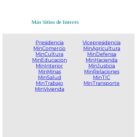
Más Sitios de Interés
Presidencia
Vicepresidencia
MinComercio
MinAgricultura
MinCultura
MinDefensa
MinEducacion
MinHacienda
MinInterior
MinJusticia
MinMinas
MinRelaciones
MinSalud
MinTIC
MinTrabajo
MinTransporte
MinVivienda
.