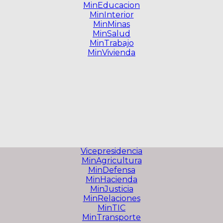
MinEducacion
MinInterior
MinMinas
MinSalud
MinTrabajo
MinVivienda
Vicepresidencia
MinAgricultura
MinDefensa
MinHacienda
MinJusticia
MinRelaciones
MinTIC
MinTransporte