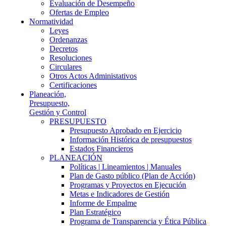
Evaluación de Desempeño
Ofertas de Empleo
Normatividad
Leyes
Ordenanzas
Decretos
Resoluciones
Circulares
Otros Actos Administativos
Certificaciones
Planeación,
Presupuesto,
Gestión y Control
PRESUPUESTO
Presupuesto Aprobado en Ejercicio
Información Histórica de presupuestos
Estados Financieros
PLANEACIÓN
Políticas | Lineamientos | Manuales
Plan de Gasto público (Plan de Acción)
Programas y Proyectos en Ejecución
Metas e Indicadores de Gestión
Informe de Empalme
Plan Estratégico
Programa de Transparencia y Ética Pública