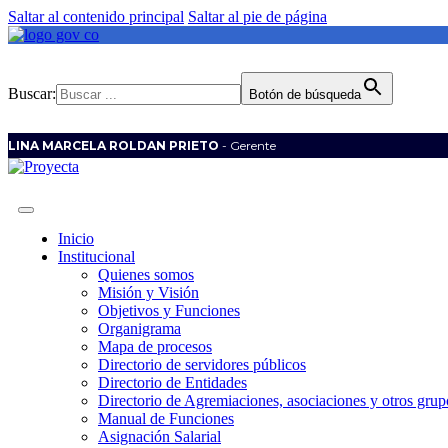
Saltar al contenido principal
Saltar al pie de página
Buscar:
Botón de búsqueda
LINA MARCELA ROLDAN PRIETO
- Gerente
Inicio
Institucional
Quienes somos
Misión y Visión
Objetivos y Funciones
Organigrama
Mapa de procesos
Directorio de servidores públicos
Directorio de Entidades
Directorio de Agremiaciones, asociaciones y otros grupo
Manual de Funciones
Asignación Salarial