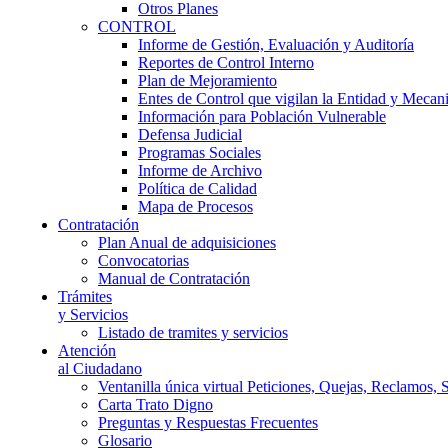
Otros Planes
CONTROL
Informe de Gestión, Evaluación y Auditoría
Reportes de Control Interno
Plan de Mejoramiento
Entes de Control que vigilan la Entidad y Mecan
Información para Población Vulnerable
Defensa Judicial
Programas Sociales
Informe de Archivo
Política de Calidad
Mapa de Procesos
Contratación
Plan Anual de adquisiciones
Convocatorias
Manual de Contratación
Trámites
y Servicios
Listado de tramites y servicios
Atención
al Ciudadano
Ventanilla única virtual Peticiones, Quejas, Reclamos, 
Carta Trato Digno
Preguntas y Respuestas Frecuentes
Glosario