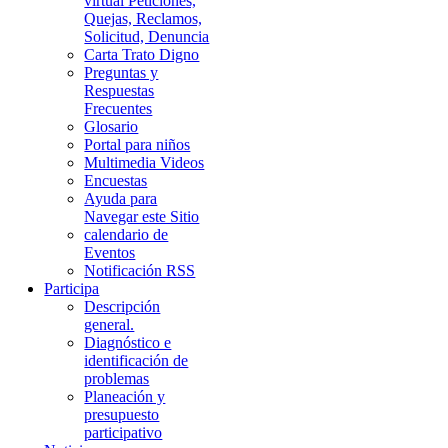
virtual Peticiones,
Quejas, Reclamos,
Solicitud, Denuncia
Carta Trato Digno
Preguntas y
Respuestas
Frecuentes
Glosario
Portal para niños
Multimedia Videos
Encuestas
Ayuda para
Navegar este Sitio
calendario de
Eventos
Notificación RSS
Participa
Descripción
general.
Diagnóstico e
identificación de
problemas
Planeación y
presupuesto
participativo