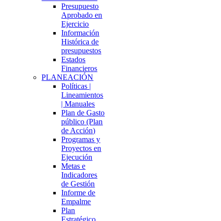
Presupuesto
Aprobado en
Ejercicio
Información
Histórica de
presupuestos
Estados
Financieros
PLANEACIÓN
Políticas |
Lineamientos
| Manuales
Plan de Gasto
público (Plan
de Acción)
Programas y
Proyectos en
Ejecución
Metas e
Indicadores
de Gestión
Informe de
Empalme
Plan
Estratégico