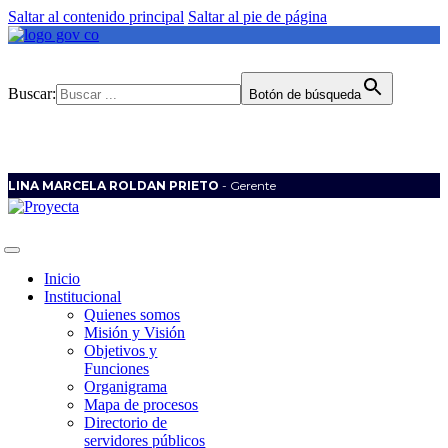
Saltar al contenido principal
Saltar al pie de página
Buscar:
Botón de búsqueda
LINA MARCELA ROLDAN PRIETO
- Gerente
Inicio
Institucional
Quienes somos
Misión y Visión
Objetivos y
Funciones
Organigrama
Mapa de procesos
Directorio de
servidores públicos