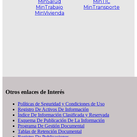
MinSalud
MinTIC
MinTrabajo
MinTransporte
MinVivienda
.
Otros enlaces de Interés
Políticas de Seguridad y Condiciones de Uso
Registro De Activos De Información
Índice De Información Clasificada y Reservada
Esquema De Publicación De La Información
Programa De Gestión Documental
Tablas de Retención Documental
Registro De Publicaciones