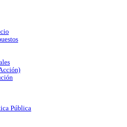
cio
puestos
ales
 Acción)
ución
ica Pública