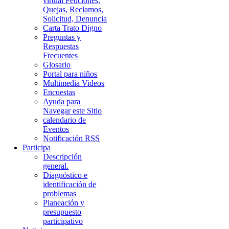
virtual Peticiones,
Quejas, Reclamos,
Solicitud, Denuncia
Carta Trato Digno
Preguntas y
Respuestas
Frecuentes
Glosario
Portal para niños
Multimedia Videos
Encuestas
Ayuda para
Navegar este Sitio
calendario de
Eventos
Notificación RSS
Participa
Descripción
general.
Diagnóstico e
identificación de
problemas
Planeación y
presupuesto
participativo