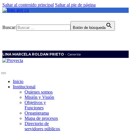
Saltar al contenido principal
Saltar al pie de página
Buscar:
Botón de búsqueda
LINA MARCELA ROLDAN PRIETO
- Gerente
Inicio
Institucional
Quienes somos
Misión y Visión
Objetivos y
Funciones
Organigrama
Mapa de procesos
Directorio de
servidores públicos