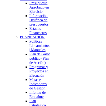
Presupuesto
Aprobado en
Ejercicio
Información
Histórica de
presupuestos
Estados
Financieros
PLANEACIÓN
Políticas |
Lineamientos
| Manuales
Plan de Gasto
público (Plan
de Acción)
Programas y
Proyectos en
Ejecución
Metas e
Indicadores
de Gestión
Informe de
Empalme
Plan
Estratégico