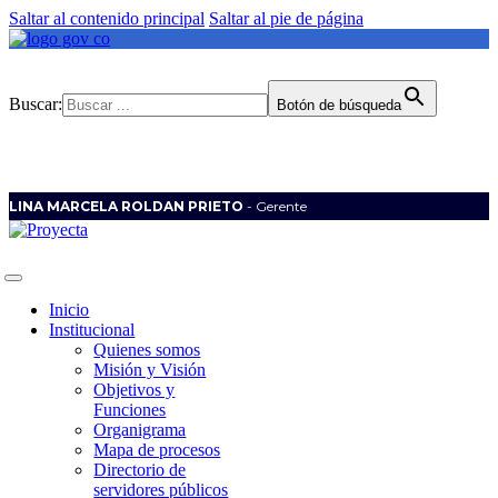
Saltar al contenido principal
Saltar al pie de página
Buscar:
Botón de búsqueda
LINA MARCELA ROLDAN PRIETO
- Gerente
Inicio
Institucional
Quienes somos
Misión y Visión
Objetivos y
Funciones
Organigrama
Mapa de procesos
Directorio de
servidores públicos