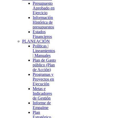
Presupuesto
Aprobado en
Ejercicio
Información
Histórica de
presupuestos
Estados
Financieros
PLANEACIÓN
Políticas |
Lineamientos
| Manuales
Plan de Gasto
público (Plan
de Acción)
Programas y
Proyectos en
Ejecución
Metas e
Indicadores
de Gestión
Informe de
Empalme
Plan
Estratégico