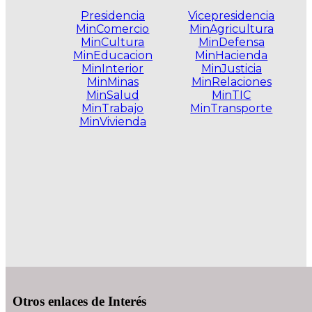
Presidencia
Vicepresidencia
MinComercio
MinAgricultura
MinCultura
MinDefensa
MinEducacion
MinHacienda
MinInterior
MinJusticia
MinMinas
MinRelaciones
MinSalud
MinTIC
MinTrabajo
MinTransporte
MinVivienda
.
Otros enlaces de Interés