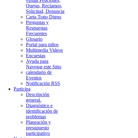
virtual Peticiones,
Quejas, Reclamos,
Solicitud, Denuncia
Carta Trato Digno
Preguntas y
Respuestas
Frecuentes
Glosario
Portal para niños
Multimedia Videos
Encuestas
Ayuda para
Navegar este Sitio
calendario de
Eventos
Notificación RSS
Participa
Descripción
general.
Diagnóstico e
identificación de
problemas
Planeación y
presupuesto
participativo