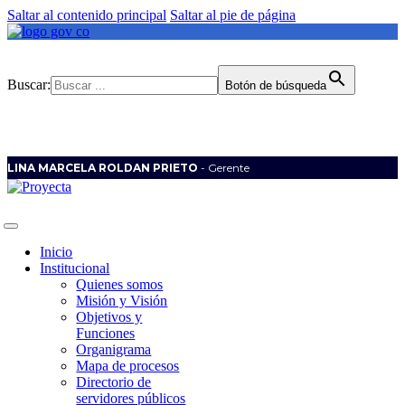
Saltar al contenido principal
Saltar al pie de página
Buscar:
Botón de búsqueda
LINA MARCELA ROLDAN PRIETO
- Gerente
Inicio
Institucional
Quienes somos
Misión y Visión
Objetivos y
Funciones
Organigrama
Mapa de procesos
Directorio de
servidores públicos