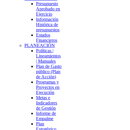
Presupuesto
Aprobado en
Ejercicio
Información
Histórica de
presupuestos
Estados
Financieros
PLANEACIÓN
Políticas |
Lineamientos
| Manuales
Plan de Gasto
público (Plan
de Acción)
Programas y
Proyectos en
Ejecución
Metas e
Indicadores
de Gestión
Informe de
Empalme
Plan
Estratégico