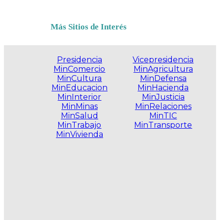
Más Sitios de Interés
Presidencia
Vicepresidencia
MinComercio
MinAgricultura
MinCultura
MinDefensa
MinEducacion
MinHacienda
MinInterior
MinJusticia
MinMinas
MinRelaciones
MinSalud
MinTIC
MinTrabajo
MinTransporte
MinVivienda
.