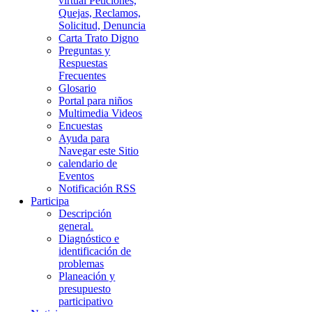
virtual Peticiones,
Quejas, Reclamos,
Solicitud, Denuncia
Carta Trato Digno
Preguntas y
Respuestas
Frecuentes
Glosario
Portal para niños
Multimedia Videos
Encuestas
Ayuda para
Navegar este Sitio
calendario de
Eventos
Notificación RSS
Participa
Descripción
general.
Diagnóstico e
identificación de
problemas
Planeación y
presupuesto
participativo