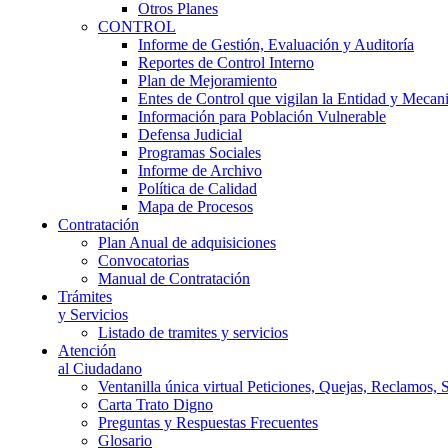
Otros Planes
CONTROL
Informe de Gestión, Evaluación y Auditoría
Reportes de Control Interno
Plan de Mejoramiento
Entes de Control que vigilan la Entidad y Mecan
Información para Población Vulnerable
Defensa Judicial
Programas Sociales
Informe de Archivo
Política de Calidad
Mapa de Procesos
Contratación
Plan Anual de adquisiciones
Convocatorias
Manual de Contratación
Trámites
y Servicios
Listado de tramites y servicios
Atención
al Ciudadano
Ventanilla única virtual Peticiones, Quejas, Reclamos, 
Carta Trato Digno
Preguntas y Respuestas Frecuentes
Glosario