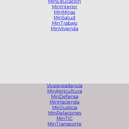
MinEducacion
MinInterior
MinMinas
MinSalud
MinTrabajo
MinVivienda
Vicepresidencia
MinAgricultura
MinDefensa
MinHacienda
MinJusticia
MinRelaciones
MinTIC
MinTransporte