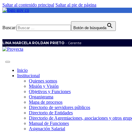
Saltar al contenido principal
Saltar al pie de página
Buscar:
Botón de búsqueda
LINA MARCELA ROLDAN PRIETO
- Gerente
Inicio
Institucional
Quienes somos
Misión y Visión
Objetivos y Funciones
Organigrama
Mapa de procesos
Directorio de servidores públicos
Directorio de Entidades
Directorio de Agremiaciones, asociaciones y otros grupo
Manual de Funciones
Asignación Salarial