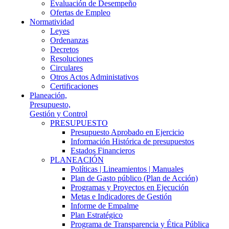
Evaluación de Desempeño
Ofertas de Empleo
Normatividad
Leyes
Ordenanzas
Decretos
Resoluciones
Circulares
Otros Actos Administativos
Certificaciones
Planeación,
Presupuesto,
Gestión y Control
PRESUPUESTO
Presupuesto Aprobado en Ejercicio
Información Histórica de presupuestos
Estados Financieros
PLANEACIÓN
Políticas | Lineamientos | Manuales
Plan de Gasto público (Plan de Acción)
Programas y Proyectos en Ejecución
Metas e Indicadores de Gestión
Informe de Empalme
Plan Estratégico
Programa de Transparencia y Ética Pública