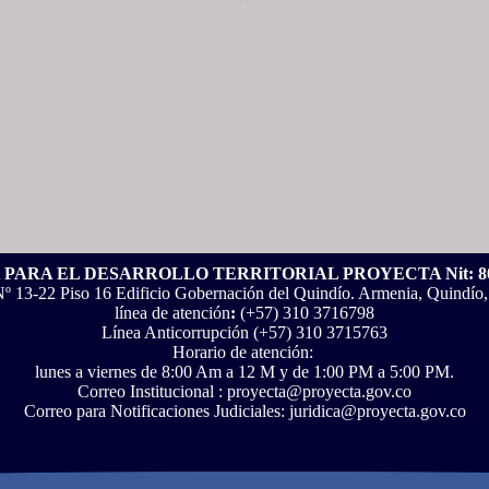
.
PARA EL DESARROLLO TERRITORIAL PROYECTA Nit: 801
Nº 13-22 Piso 16 Edificio Gobernación del Quindío. Armenia, Quindío
línea de atención
:
(+57) 310 3716798
Línea Anticorrupción ‪(+57) 310 3715763‬
Horario de atención:
lunes a viernes de 8:00 Am a 12 M y de 1:00 PM a 5:00 PM.
Correo Institucional : proyecta@proyecta.gov.co
Correo para Notificaciones Judiciales: juridica@proyecta.gov.co