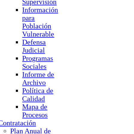
Supervisión
Información
para
Población
Vulnerable
Defensa
Judicial
Programas
Sociales
Informe de
Archivo
Política de
Calidad
Mapa de
Procesos
Contratación
Plan Anual de