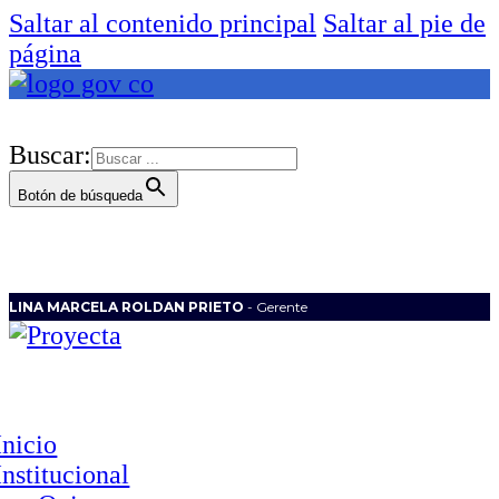
Saltar al contenido principal
Saltar al pie de
página
Buscar:
Botón de búsqueda
LINA MARCELA ROLDAN PRIETO
- Gerente
Inicio
Institucional