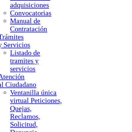
adquisiciones
Convocatorias
Manual de
Contratación
Trámites
y Servicios
Listado de
tramites y
servicios
Atención
al Ciudadano
Ventanilla única
virtual Peticiones,
Quejas,
Reclamos,
Solicitud,