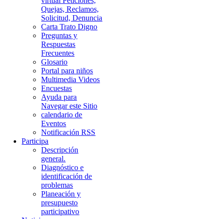
virtual Peticiones,
Quejas, Reclamos,
Solicitud, Denuncia
Carta Trato Digno
Preguntas y
Respuestas
Frecuentes
Glosario
Portal para niños
Multimedia Videos
Encuestas
Ayuda para
Navegar este Sitio
calendario de
Eventos
Notificación RSS
Participa
Descripción
general.
Diagnóstico e
identificación de
problemas
Planeación y
presupuesto
participativo