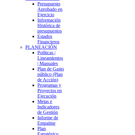
Presupuesto
Aprobado en
Ejercicio
Información
Histórica de
presupuestos
Estados
Financieros
PLANEACIÓN
Políticas |
Lineamientos
| Manuales
Plan de Gasto
público (Plan
de Acción)
Programas y
Proyectos en
Ejecución
Metas e
Indicadores
de Gestión
Informe de
Empalme
Plan
Estratégico