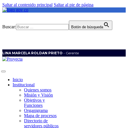
Saltar al contenido principal
Saltar al pie de página
Buscar:
Botón de búsqueda
LINA MARCELA ROLDAN PRIETO
- Gerente
Inicio
Institucional
Quienes somos
Misión y Visión
Objetivos y
Funciones
Organigrama
Mapa de procesos
Directorio de
servidores públicos