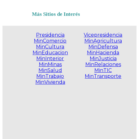
Más Sitios de Interés
Presidencia
Vicepresidencia
MinComercio
MinAgricultura
MinCultura
MinDefensa
MinEducacion
MinHacienda
MinInterior
MinJusticia
MinMinas
MinRelaciones
MinSalud
MinTIC
MinTrabajo
MinTransporte
MinVivienda
.