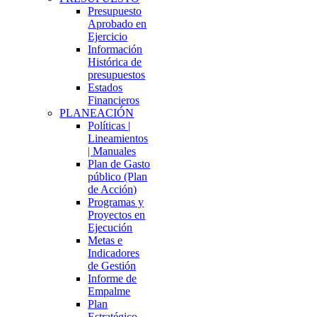
Presupuesto
Aprobado en
Ejercicio
Información
Histórica de
presupuestos
Estados
Financieros
PLANEACIÓN
Políticas |
Lineamientos
| Manuales
Plan de Gasto
público (Plan
de Acción)
Programas y
Proyectos en
Ejecución
Metas e
Indicadores
de Gestión
Informe de
Empalme
Plan
Estratégico