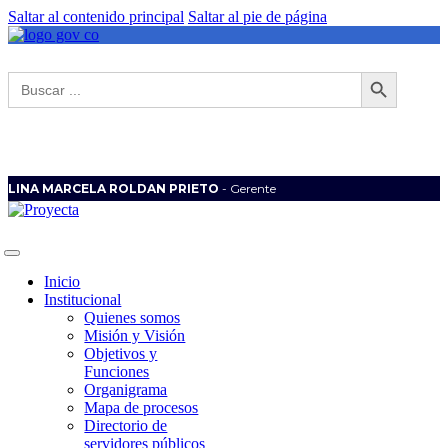
Saltar al contenido principal
Saltar al pie de página
Botón de búsqueda
Buscar:
LINA MARCELA ROLDAN PRIETO
- Gerente
Inicio
Institucional
Quienes somos
Misión y Visión
Objetivos y
Funciones
Organigrama
Mapa de procesos
Directorio de
servidores públicos