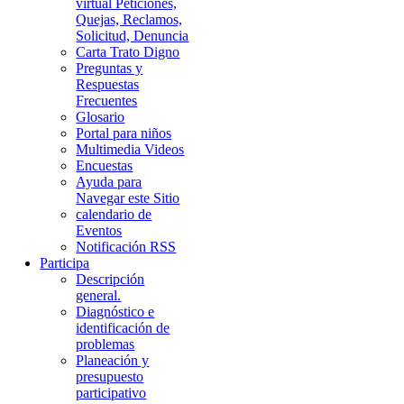
virtual Peticiones,
Quejas, Reclamos,
Solicitud, Denuncia
Carta Trato Digno
Preguntas y
Respuestas
Frecuentes
Glosario
Portal para niños
Multimedia Videos
Encuestas
Ayuda para
Navegar este Sitio
calendario de
Eventos
Notificación RSS
Participa
Descripción
general.
Diagnóstico e
identificación de
problemas
Planeación y
presupuesto
participativo