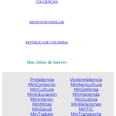
COLCIENCIAS
BIENESTAR FAMILIAR
REPÚBLICA DE COLOMBIA
Más Sitios de Interés
Presidencia
Vicepresidencia
MinComercio
MinAgricultura
MinCultura
MinDefensa
MinEducacion
MinHacienda
MinInterior
MinJusticia
MinMinas
MinRelaciones
MinSalud
MinTIC
MinTrabajo
MinTransporte