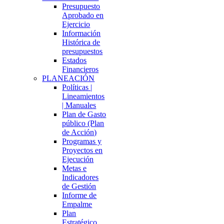
Presupuesto
Aprobado en
Ejercicio
Información
Histórica de
presupuestos
Estados
Financieros
PLANEACIÓN
Políticas |
Lineamientos
| Manuales
Plan de Gasto
público (Plan
de Acción)
Programas y
Proyectos en
Ejecución
Metas e
Indicadores
de Gestión
Informe de
Empalme
Plan
Estratégico