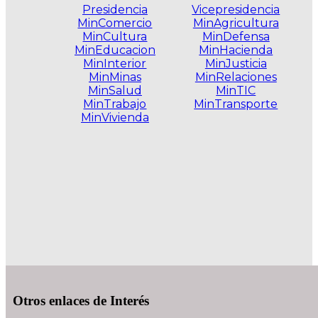
Presidencia
Vicepresidencia
MinComercio
MinAgricultura
MinCultura
MinDefensa
MinEducacion
MinHacienda
MinInterior
MinJusticia
MinMinas
MinRelaciones
MinSalud
MinTIC
MinTrabajo
MinTransporte
MinVivienda
.
Otros enlaces de Interés