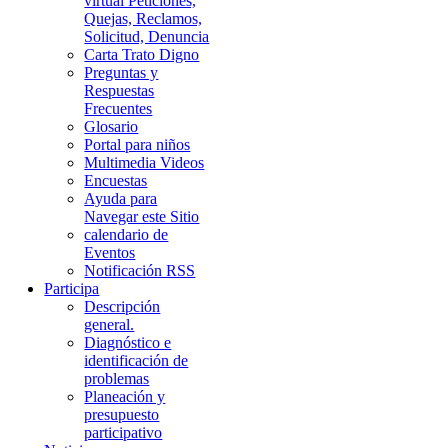
virtual Peticiones,
Quejas, Reclamos,
Solicitud, Denuncia
Carta Trato Digno
Preguntas y
Respuestas
Frecuentes
Glosario
Portal para niños
Multimedia Videos
Encuestas
Ayuda para
Navegar este Sitio
calendario de
Eventos
Notificación RSS
Participa
Descripción
general.
Diagnóstico e
identificación de
problemas
Planeación y
presupuesto
participativo