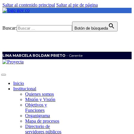
Saltar al contenido principal
Saltar al pie de página
Buscar:
Botón de búsqueda
LINA MARCELA ROLDAN PRIETO
- Gerente
Inicio
Institucional
Quienes somos
Misión y Visión
Objetivos y
Funciones
Organigrama
Mapa de procesos
Directorio de
servidores públicos