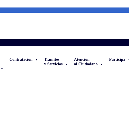
Contratación
Trámites
Atención
Participa
y Servicios
al Ciudadano