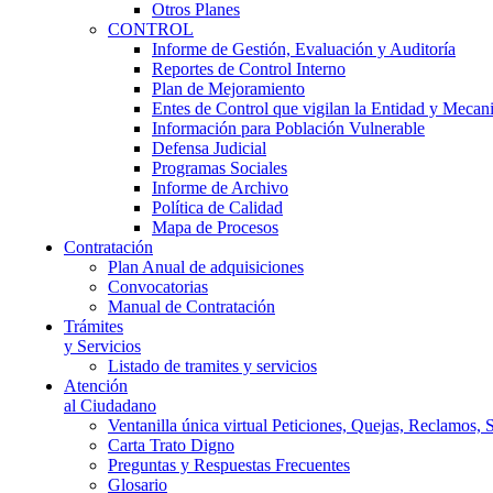
Otros Planes
CONTROL
Informe de Gestión, Evaluación y Auditoría
Reportes de Control Interno
Plan de Mejoramiento
Entes de Control que vigilan la Entidad y Mecan
Información para Población Vulnerable
Defensa Judicial
Programas Sociales
Informe de Archivo
Política de Calidad
Mapa de Procesos
Contratación
Plan Anual de adquisiciones
Convocatorias
Manual de Contratación
Trámites
y Servicios
Listado de tramites y servicios
Atención
al Ciudadano
Ventanilla única virtual Peticiones, Quejas, Reclamos, 
Carta Trato Digno
Preguntas y Respuestas Frecuentes
Glosario