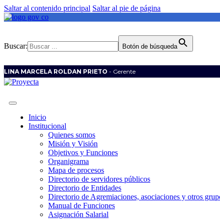
Saltar al contenido principal
Saltar al pie de página
Buscar:
Botón de búsqueda
LINA MARCELA ROLDAN PRIETO
- Gerente
Inicio
Institucional
Quienes somos
Misión y Visión
Objetivos y Funciones
Organigrama
Mapa de procesos
Directorio de servidores públicos
Directorio de Entidades
Directorio de Agremiaciones, asociaciones y otros grupo
Manual de Funciones
Asignación Salarial