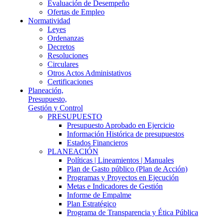
Evaluación de Desempeño
Ofertas de Empleo
Normatividad
Leyes
Ordenanzas
Decretos
Resoluciones
Circulares
Otros Actos Administativos
Certificaciones
Planeación,
Presupuesto,
Gestión y Control
PRESUPUESTO
Presupuesto Aprobado en Ejercicio
Información Histórica de presupuestos
Estados Financieros
PLANEACIÓN
Políticas | Lineamientos | Manuales
Plan de Gasto público (Plan de Acción)
Programas y Proyectos en Ejecución
Metas e Indicadores de Gestión
Informe de Empalme
Plan Estratégico
Programa de Transparencia y Ética Pública