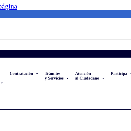
 página
Contratación
Trámites
Atención
Participa
y Servicios
al Ciudadano