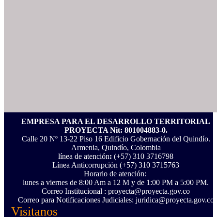
EMPRESA PARA EL DESARROLLO TERRITORIAL
PROYECTA Nit: 801004883-0.
Calle 20 Nº 13-22 Piso 16 Edificio Gobernación del Quindío.
Armenia, Quindío, Colombia
línea de atención
:
(+57) 310 3716798
Línea Anticorrupción ‪(+57) 310 3715763‬
Horario de atención:
lunes a viernes de 8:00 Am a 12 M y de 1:00 PM a 5:00 PM.
Correo Institucional : proyecta@proyecta.gov.co
Correo para Notificaciones Judiciales: juridica@proyecta.gov.co
Visitanos