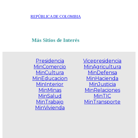
REPÚBLICA DE COLOMBIA
Más Sitios de Interés
Presidencia
Vicepresidencia
MinComercio
MinAgricultura
MinCultura
MinDefensa
MinEducacion
MinHacienda
MinInterior
MinJusticia
MinMinas
MinRelaciones
MinSalud
MinTIC
MinTrabajo
MinTransporte
MinVivienda
.