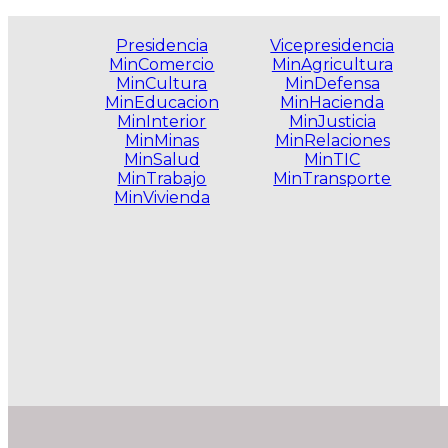
Presidencia
Vicepresidencia
MinComercio
MinAgricultura
MinCultura
MinDefensa
MinEducacion
MinHacienda
MinInterior
MinJusticia
MinMinas
MinRelaciones
MinSalud
MinTIC
MinTrabajo
MinTransporte
MinVivienda
.