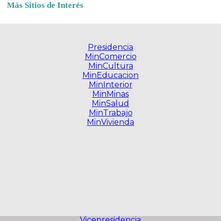
Más Sitios de Interés
Presidencia
MinComercio
MinCultura
MinEducacion
MinInterior
MinMinas
MinSalud
MinTrabajo
MinVivienda
Vicepresidencia