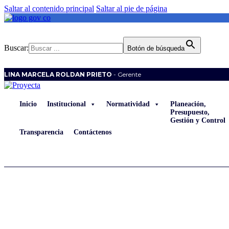
Saltar al contenido principal
Saltar al pie de página
Buscar:
Botón de búsqueda
LINA MARCELA ROLDAN PRIETO
- Gerente
Inicio
Institucional
Normatividad
Planeación,
Presupuesto,
Gestión y Control
Transparencia
Contáctenos