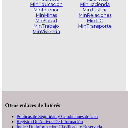
MinEducacion
MinHacienda
MinInterior
MinJusticia
MinMinas
MinRelaciones
MinSalud
MinTIC
MinTrabajo
MinTransporte
MinVivienda
.
Otros enlaces de Interés
Políticas de Seguridad y Condiciones de Uso
Registro De Activos De Información
Índice De Información Clasificada y Reservada