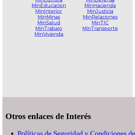
MinEducacion
MinHacienda
MinInterior
MinJusticia
MinMinas
MinRelaciones
MinSalud
MinTIC
MinTrabajo
MinTransporte
MinVivienda
.
Otros enlaces de Interés
Políticas de Seguridad y Condiciones d