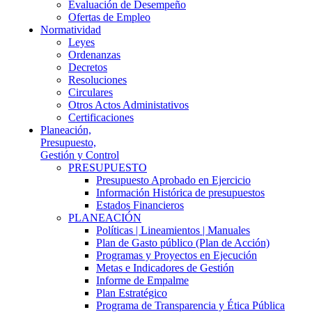
Evaluación de Desempeño
Ofertas de Empleo
Normatividad
Leyes
Ordenanzas
Decretos
Resoluciones
Circulares
Otros Actos Administativos
Certificaciones
Planeación,
Presupuesto,
Gestión y Control
PRESUPUESTO
Presupuesto Aprobado en Ejercicio
Información Histórica de presupuestos
Estados Financieros
PLANEACIÓN
Políticas | Lineamientos | Manuales
Plan de Gasto público (Plan de Acción)
Programas y Proyectos en Ejecución
Metas e Indicadores de Gestión
Informe de Empalme
Plan Estratégico
Programa de Transparencia y Ética Pública