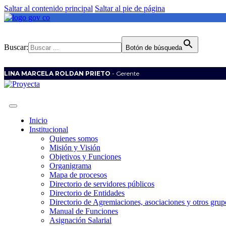
Saltar al contenido principal
Saltar al pie de página
Buscar:
Botón de búsqueda
LINA MARCELA ROLDAN PRIETO
- Gerente
Inicio
Institucional
Quienes somos
Misión y Visión
Objetivos y Funciones
Organigrama
Mapa de procesos
Directorio de servidores públicos
Directorio de Entidades
Directorio de Agremiaciones, asociaciones y otros grupo
Manual de Funciones
Asignación Salarial