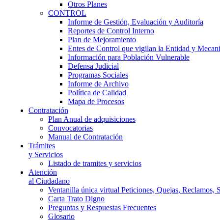
Otros Planes
CONTROL
Informe de Gestión, Evaluación y Auditoría
Reportes de Control Interno
Plan de Mejoramiento
Entes de Control que vigilan la Entidad y Mecan
Información para Población Vulnerable
Defensa Judicial
Programas Sociales
Informe de Archivo
Política de Calidad
Mapa de Procesos
Contratación
Plan Anual de adquisiciones
Convocatorias
Manual de Contratación
Trámites
y Servicios
Listado de tramites y servicios
Atención
al Ciudadano
Ventanilla única virtual Peticiones, Quejas, Reclamos, 
Carta Trato Digno
Preguntas y Respuestas Frecuentes
Glosario