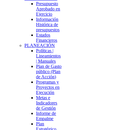
Presupuesto
Aprobado en
Ejercicio
Información
Histórica de
presupuestos
Estados
Financieros
PLANEACIÓN
Políticas |
Lineamientos
| Manuales
Plan de Gasto
público (Plan
de Acción)
Programas y
Proyectos en
Ejecución
Metas e
Indicadores
de Gestión
Informe de
Empalme
Plan
Estratégico