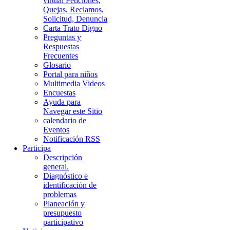
virtual Peticiones,
Quejas, Reclamos,
Solicitud, Denuncia
Carta Trato Digno
Preguntas y
Respuestas
Frecuentes
Glosario
Portal para niños
Multimedia Videos
Encuestas
Ayuda para
Navegar este Sitio
calendario de
Eventos
Notificación RSS
Participa
Descripción
general.
Diagnóstico e
identificación de
problemas
Planeación y
presupuesto
participativo