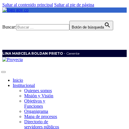
Saltar al contenido principal
Saltar al pie de página
Buscar:
Botón de búsqueda
LINA MARCELA ROLDAN PRIETO
- Gerente
Inicio
Institucional
Quienes somos
Misión y Visión
Objetivos y
Funciones
Organigrama
Mapa de procesos
Directorio de
servidores públicos