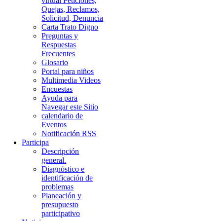
virtual Peticiones,
Quejas, Reclamos,
Solicitud, Denuncia
Carta Trato Digno
Preguntas y
Respuestas
Frecuentes
Glosario
Portal para niños
Multimedia Videos
Encuestas
Ayuda para
Navegar este Sitio
calendario de
Eventos
Notificación RSS
Participa
Descripción
general.
Diagnóstico e
identificación de
problemas
Planeación y
presupuesto
participativo