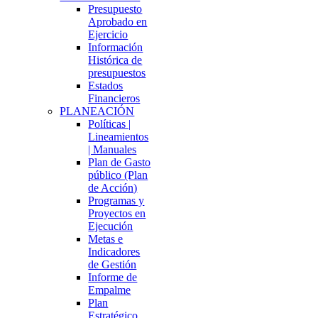
Presupuesto
Aprobado en
Ejercicio
Información
Histórica de
presupuestos
Estados
Financieros
PLANEACIÓN
Políticas |
Lineamientos
| Manuales
Plan de Gasto
público (Plan
de Acción)
Programas y
Proyectos en
Ejecución
Metas e
Indicadores
de Gestión
Informe de
Empalme
Plan
Estratégico