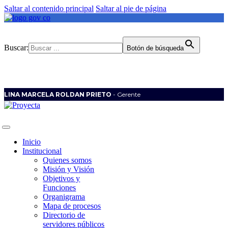
Saltar al contenido principal
Saltar al pie de página
Buscar:
Botón de búsqueda
LINA MARCELA ROLDAN PRIETO
- Gerente
Inicio
Institucional
Quienes somos
Misión y Visión
Objetivos y
Funciones
Organigrama
Mapa de procesos
Directorio de
servidores públicos