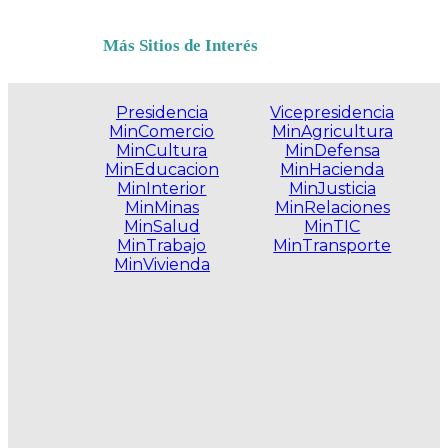
Más Sitios de Interés
Presidencia
Vicepresidencia
MinComercio
MinAgricultura
MinCultura
MinDefensa
MinEducacion
MinHacienda
MinInterior
MinJusticia
MinMinas
MinRelaciones
MinSalud
MinTIC
MinTrabajo
MinTransporte
MinVivienda
.