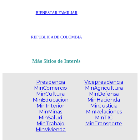
BIENESTAR FAMILIAR
REPÚBLICA DE COLOMBIA
Más Sitios de Interés
Presidencia
Vicepresidencia
MinComercio
MinAgricultura
MinCultura
MinDefensa
MinEducacion
MinHacienda
MinInterior
MinJusticia
MinMinas
MinRelaciones
MinSalud
MinTIC
MinTrabajo
MinTransporte
MinVivienda
.