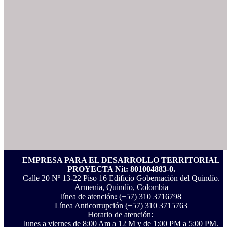
EMPRESA PARA EL DESARROLLO TERRITORIAL
PROYECTA Nit: 801004883-0.
Calle 20 Nº 13-22 Piso 16 Edificio Gobernación del Quindío.
Armenia, Quindío, Colombia
línea de atención
:
(+57) 310 3716798
Línea Anticorrupción ‪(+57) 310 3715763‬
Horario de atención:
lunes a viernes de 8:00 Am a 12 M y de 1:00 PM a 5:00 PM.