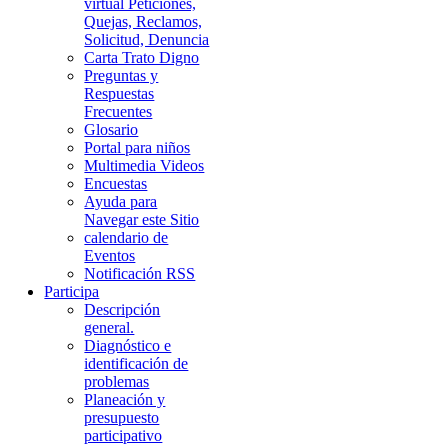
virtual Peticiones,
Quejas, Reclamos,
Solicitud, Denuncia
Carta Trato Digno
Preguntas y
Respuestas
Frecuentes
Glosario
Portal para niños
Multimedia Videos
Encuestas
Ayuda para
Navegar este Sitio
calendario de
Eventos
Notificación RSS
Participa
Descripción
general.
Diagnóstico e
identificación de
problemas
Planeación y
presupuesto
participativo