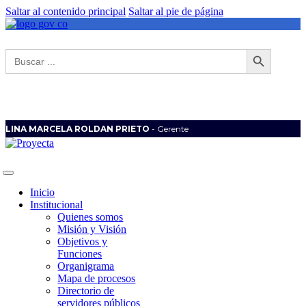
Saltar al contenido principal
Saltar al pie de página
Botón de búsqueda
Buscar:
LINA MARCELA ROLDAN PRIETO
- Gerente
Inicio
Institucional
Quienes somos
Misión y Visión
Objetivos y
Funciones
Organigrama
Mapa de procesos
Directorio de
servidores públicos