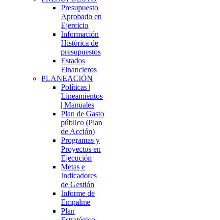
Presupuesto
Aprobado en
Ejercicio
Información
Histórica de
presupuestos
Estados
Financieros
PLANEACIÓN
Políticas |
Lineamientos
| Manuales
Plan de Gasto
público (Plan
de Acción)
Programas y
Proyectos en
Ejecución
Metas e
Indicadores
de Gestión
Informe de
Empalme
Plan
Estratégico