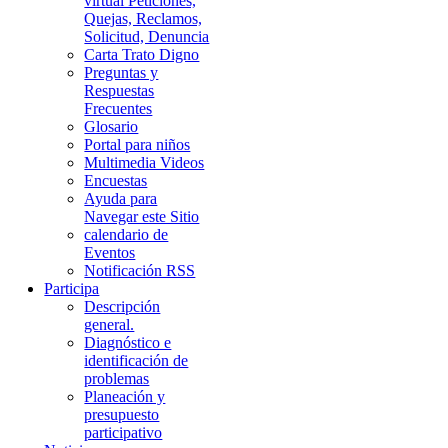
virtual Peticiones,
Quejas, Reclamos,
Solicitud, Denuncia
Carta Trato Digno
Preguntas y
Respuestas
Frecuentes
Glosario
Portal para niños
Multimedia Videos
Encuestas
Ayuda para
Navegar este Sitio
calendario de
Eventos
Notificación RSS
Participa
Descripción
general.
Diagnóstico e
identificación de
problemas
Planeación y
presupuesto
participativo