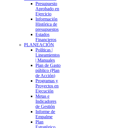
Presupuesto
Aprobado en
Ejercicio
Información
Histórica de
presupuestos
Estados
Financieros
PLANEACIÓN
Políticas |
Lineamientos
| Manuales
Plan de Gasto
público (Plan
de Acción)
Programas y
Proyectos en
Ejecución
Metas e
Indicadores
de Gestión
Informe de
Empalme
Plan
Estratégico