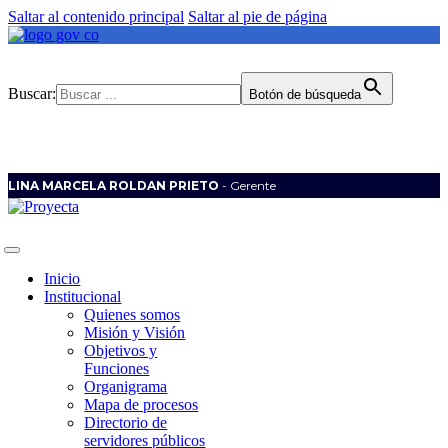
Saltar al contenido principal
Saltar al pie de página
Buscar:
Botón de búsqueda
LINA MARCELA ROLDAN PRIETO
- Gerente
Inicio
Institucional
Quienes somos
Misión y Visión
Objetivos y
Funciones
Organigrama
Mapa de procesos
Directorio de
servidores públicos