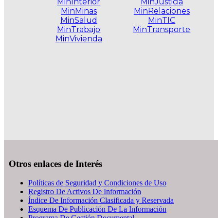
MinInterior
MinJusticia
MinMinas
MinRelaciones
MinSalud
MinTIC
MinTrabajo
MinTransporte
MinVivienda
.
Otros enlaces de Interés
Políticas de Seguridad y Condiciones de Uso
Registro De Activos De Información
Índice De Información Clasificada y Reservada
Esquema De Publicación De La Información
Programa De Gestión Documental