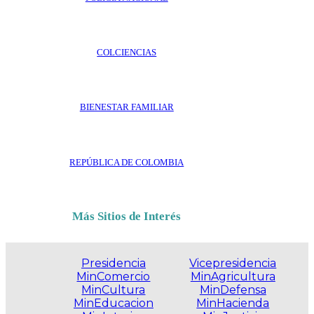
COLCIENCIAS
BIENESTAR FAMILIAR
REPÚBLICA DE COLOMBIA
Más Sitios de Interés
Presidencia
Vicepresidencia
MinComercio
MinAgricultura
MinCultura
MinDefensa
MinEducacion
MinHacienda