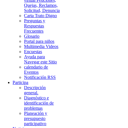
virtual Peticiones,
Quejas, Reclamos,
Solicitud, Denuncia
Carta Trato Digno
Preguntas y
Respuestas
Frecuentes
Glosario
Portal para niños
Multimedia Videos
Encuestas
Ayuda para
Navegar este Sitio
calendario de
Eventos
Notificación RSS
Participa
Descripción
general.
Diagnóstico e
identificación de
problemas
Planeación y
presupuesto
participativo