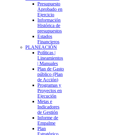
Presupuesto
Aprobado en
Ejercicio
Información
Histórica de
presupuestos
Estados
Financieros
PLANEACIÓN
Políticas |
Lineamientos
| Manuales
Plan de Gasto
público (Plan
de Acción)
Programas y
Proyectos en
Ejecución
Metas e
Indicadores
de Gestión
Informe de
Empalme
Plan
Estratégico