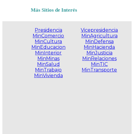
Más Sitios de Interés
Presidencia
Vicepresidencia
MinComercio
MinAgricultura
MinCultura
MinDefensa
MinEducacion
MinHacienda
MinInterior
MinJusticia
MinMinas
MinRelaciones
MinSalud
MinTIC
MinTrabajo
MinTransporte
MinVivienda
.