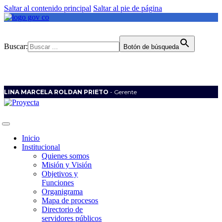
Saltar al contenido principal
Saltar al pie de página
Buscar:
Botón de búsqueda
LINA MARCELA ROLDAN PRIETO
- Gerente
Inicio
Institucional
Quienes somos
Misión y Visión
Objetivos y
Funciones
Organigrama
Mapa de procesos
Directorio de
servidores públicos