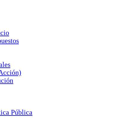
cio
puestos
ales
 Acción)
ución
ica Pública