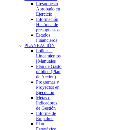
Presupuesto
Aprobado en
Ejercicio
Información
Histórica de
presupuestos
Estados
Financieros
PLANEACIÓN
Políticas |
Lineamientos
| Manuales
Plan de Gasto
público (Plan
de Acción)
Programas y
Proyectos en
Ejecución
Metas e
Indicadores
de Gestión
Informe de
Empalme
Plan
Estratégico