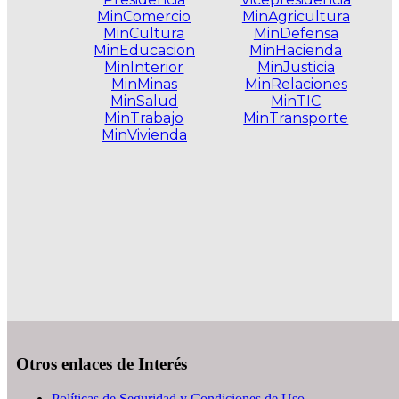
MinComercio
MinAgricultura
MinCultura
MinDefensa
MinEducacion
MinHacienda
MinInterior
MinJusticia
MinMinas
MinRelaciones
MinSalud
MinTIC
MinTrabajo
MinTransporte
MinVivienda
.
Otros enlaces de Interés
Políticas de Seguridad y Condiciones de Uso