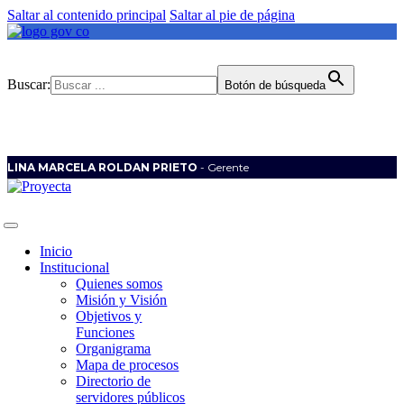
Saltar al contenido principal
Saltar al pie de página
Buscar:
Botón de búsqueda
LINA MARCELA ROLDAN PRIETO
- Gerente
Inicio
Institucional
Quienes somos
Misión y Visión
Objetivos y
Funciones
Organigrama
Mapa de procesos
Directorio de
servidores públicos