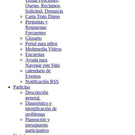
virtual Peticiones,
Quejas, Reclamos,
Solicitud, Denuncia
Carta Trato Digno
Preguntas y
Respuestas
Frecuentes
Glosario
Portal para niños
Multimedia Videos
Encuestas
Ayuda para
Navegar este Sitio
calendario de
Eventos
Notificación RSS
Participa
Descripción
general.
Diagnóstico e
identificación de
problemas
Planeación y
presupuesto
participativo