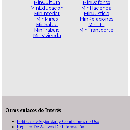
MinCultura
MinDefensa
MinEducacion
MinHacienda
MinInterior
MinJusticia
MinMinas
MinRelaciones
MinSalud
MinTIC
MinTrabajo
MinTransporte
MinVivienda
.
Otros enlaces de Interés
Políticas de Seguridad y Condiciones de Uso
Registro De Activos De Información