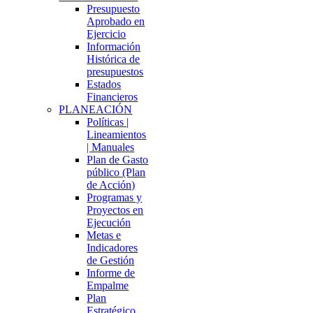
Presupuesto
Aprobado en
Ejercicio
Información
Histórica de
presupuestos
Estados
Financieros
PLANEACIÓN
Políticas |
Lineamientos
| Manuales
Plan de Gasto
público (Plan
de Acción)
Programas y
Proyectos en
Ejecución
Metas e
Indicadores
de Gestión
Informe de
Empalme
Plan
Estratégico