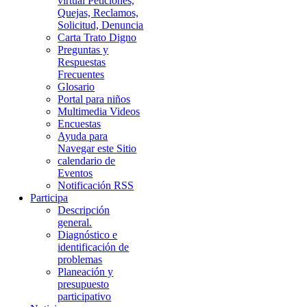
virtual Peticiones,
Quejas, Reclamos,
Solicitud, Denuncia
Carta Trato Digno
Preguntas y
Respuestas
Frecuentes
Glosario
Portal para niños
Multimedia Videos
Encuestas
Ayuda para
Navegar este Sitio
calendario de
Eventos
Notificación RSS
Participa
Descripción
general.
Diagnóstico e
identificación de
problemas
Planeación y
presupuesto
participativo