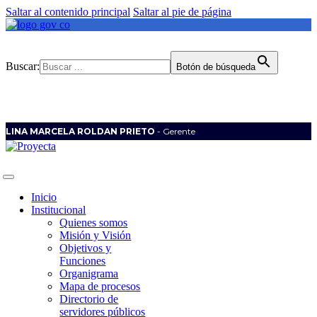
Saltar al contenido principal
Saltar al pie de página
Buscar:
Botón de búsqueda
LINA MARCELA ROLDAN PRIETO
- Gerente
Inicio
Institucional
Quienes somos
Misión y Visión
Objetivos y
Funciones
Organigrama
Mapa de procesos
Directorio de
servidores públicos