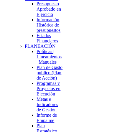
Presupuesto
Aprobado en
Ejercicio
Información
Histórica de
presupuestos
Estados
Financieros
PLANEACIÓN
Políticas |
Lineamientos
| Manuales
Plan de Gasto
público (Plan
de Acción)
Programas y
Proyectos en
Ejecución
Metas e
Indicadores
de Gestión
Informe de
Empalme
Plan
Estratégico