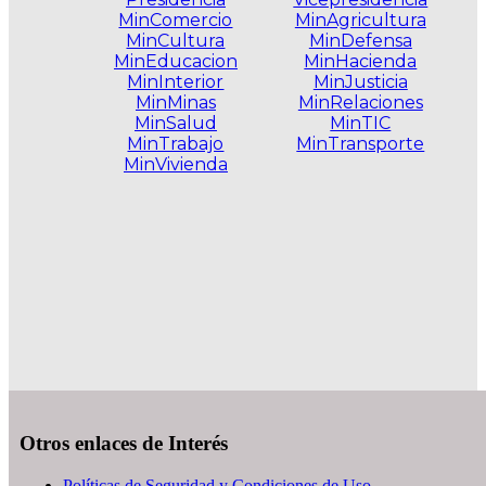
MinComercio
MinAgricultura
MinCultura
MinDefensa
MinEducacion
MinHacienda
MinInterior
MinJusticia
MinMinas
MinRelaciones
MinSalud
MinTIC
MinTrabajo
MinTransporte
MinVivienda
.
Otros enlaces de Interés
Políticas de Seguridad y Condiciones de Uso