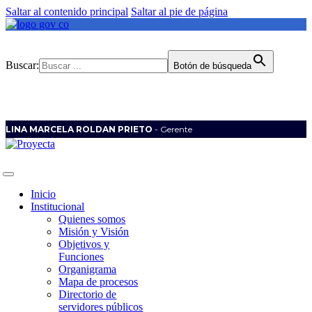
Saltar al contenido principal
Saltar al pie de página
Buscar:
Botón de búsqueda
LINA MARCELA ROLDAN PRIETO
- Gerente
Inicio
Institucional
Quienes somos
Misión y Visión
Objetivos y
Funciones
Organigrama
Mapa de procesos
Directorio de
servidores públicos