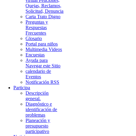
virtual Peticiones,
Quejas, Reclamos,
Solicitud, Denuncia
Carta Trato Digno
Preguntas y
Respuestas
Frecuentes
Glosario
Portal para niños
Multimedia Videos
Encuestas
Ayuda para
Navegar este Sitio
calendario de
Eventos
Notificación RSS
Participa
Descripción
general.
Diagnóstico e
identificación de
problemas
Planeación y
presupuesto
participativo