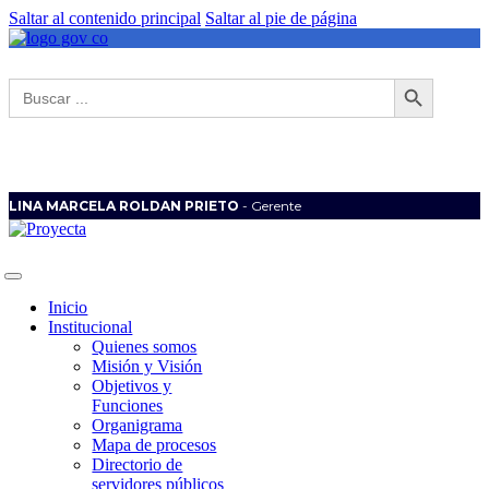
Saltar al contenido principal
Saltar al pie de página
Botón de búsqueda
Buscar:
LINA MARCELA ROLDAN PRIETO
- Gerente
Inicio
Institucional
Quienes somos
Misión y Visión
Objetivos y
Funciones
Organigrama
Mapa de procesos
Directorio de
servidores públicos