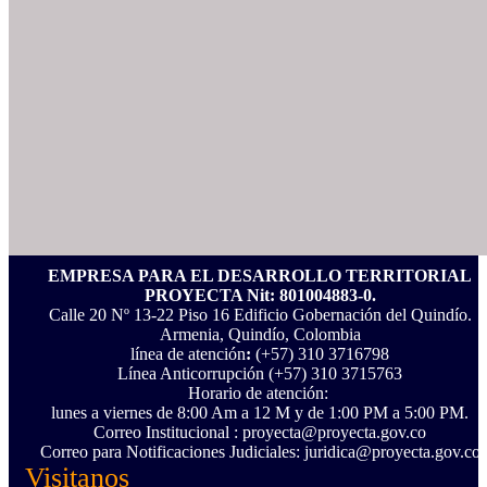
EMPRESA PARA EL DESARROLLO TERRITORIAL
PROYECTA Nit: 801004883-0.
Calle 20 Nº 13-22 Piso 16 Edificio Gobernación del Quindío.
Armenia, Quindío, Colombia
línea de atención
:
(+57) 310 3716798
Línea Anticorrupción ‪(+57) 310 3715763‬
Horario de atención:
lunes a viernes de 8:00 Am a 12 M y de 1:00 PM a 5:00 PM.
Correo Institucional : proyecta@proyecta.gov.co
Correo para Notificaciones Judiciales: juridica@proyecta.gov.co
Visitanos