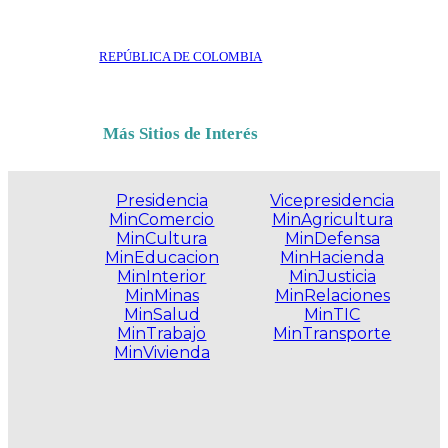
REPÚBLICA DE COLOMBIA
Más Sitios de Interés
Presidencia
Vicepresidencia
MinComercio
MinAgricultura
MinCultura
MinDefensa
MinEducacion
MinHacienda
MinInterior
MinJusticia
MinMinas
MinRelaciones
MinSalud
MinTIC
MinTrabajo
MinTransporte
MinVivienda
.