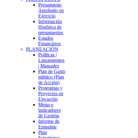
Presupuesto
Aprobado en
Ejercicio
Información
Histórica de
presupuestos
Estados
Financieros
PLANEACIÓN
Políticas |
Lineamientos
| Manuales
Plan de Gasto
público (Plan
de Acción)
Programas y
Proyectos en
Ejecución
Metas e
Indicadores
de Gestión
Informe de
Empalme
Plan
Estratégico