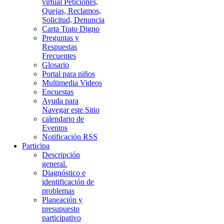
virtual Peticiones,
Quejas, Reclamos,
Solicitud, Denuncia
Carta Trato Digno
Preguntas y
Respuestas
Frecuentes
Glosario
Portal para niños
Multimedia Videos
Encuestas
Ayuda para
Navegar este Sitio
calendario de
Eventos
Notificación RSS
Participa
Descripción
general.
Diagnóstico e
identificación de
problemas
Planeación y
presupuesto
participativo