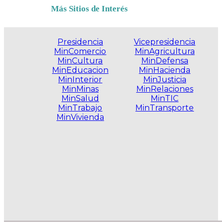
Más Sitios de Interés
Presidencia
Vicepresidencia
MinComercio
MinAgricultura
MinCultura
MinDefensa
MinEducacion
MinHacienda
MinInterior
MinJusticia
MinMinas
MinRelaciones
MinSalud
MinTIC
MinTrabajo
MinTransporte
MinVivienda
.