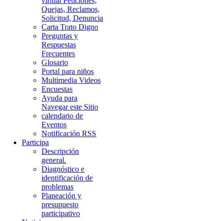
virtual Peticiones,
Quejas, Reclamos,
Solicitud, Denuncia
Carta Trato Digno
Preguntas y
Respuestas
Frecuentes
Glosario
Portal para niños
Multimedia Videos
Encuestas
Ayuda para
Navegar este Sitio
calendario de
Eventos
Notificación RSS
Participa
Descripción
general.
Diagnóstico e
identificación de
problemas
Planeación y
presupuesto
participativo