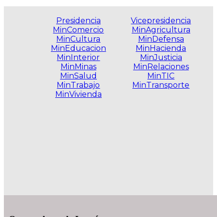
Presidencia
Vicepresidencia
MinComercio
MinAgricultura
MinCultura
MinDefensa
MinEducacion
MinHacienda
MinInterior
MinJusticia
MinMinas
MinRelaciones
MinSalud
MinTIC
MinTrabajo
MinTransporte
MinVivienda
.