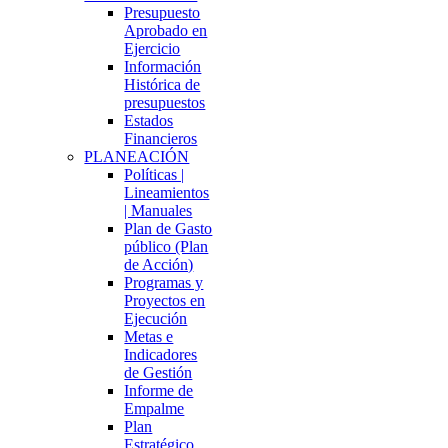
Presupuesto
Aprobado en
Ejercicio
Información
Histórica de
presupuestos
Estados
Financieros
PLANEACIÓN
Políticas |
Lineamientos
| Manuales
Plan de Gasto
público (Plan
de Acción)
Programas y
Proyectos en
Ejecución
Metas e
Indicadores
de Gestión
Informe de
Empalme
Plan
Estratégico