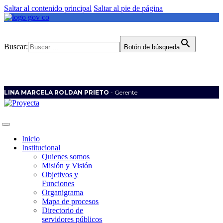
Saltar al contenido principal
Saltar al pie de página
Buscar:
Botón de búsqueda
LINA MARCELA ROLDAN PRIETO
- Gerente
Inicio
Institucional
Quienes somos
Misión y Visión
Objetivos y
Funciones
Organigrama
Mapa de procesos
Directorio de
servidores públicos