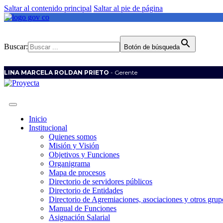
Saltar al contenido principal
Saltar al pie de página
Buscar:
Botón de búsqueda
LINA MARCELA ROLDAN PRIETO
- Gerente
Inicio
Institucional
Quienes somos
Misión y Visión
Objetivos y Funciones
Organigrama
Mapa de procesos
Directorio de servidores públicos
Directorio de Entidades
Directorio de Agremiaciones, asociaciones y otros grupo
Manual de Funciones
Asignación Salarial