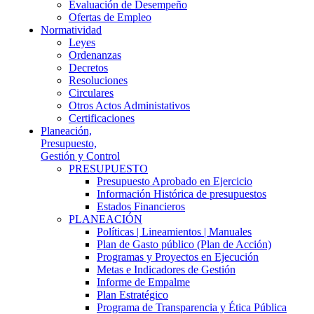
Evaluación de Desempeño
Ofertas de Empleo
Normatividad
Leyes
Ordenanzas
Decretos
Resoluciones
Circulares
Otros Actos Administativos
Certificaciones
Planeación,
Presupuesto,
Gestión y Control
PRESUPUESTO
Presupuesto Aprobado en Ejercicio
Información Histórica de presupuestos
Estados Financieros
PLANEACIÓN
Políticas | Lineamientos | Manuales
Plan de Gasto público (Plan de Acción)
Programas y Proyectos en Ejecución
Metas e Indicadores de Gestión
Informe de Empalme
Plan Estratégico
Programa de Transparencia y Ética Pública