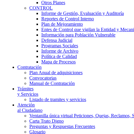
Otros Planes
CONTROL
Informe de Gestión, Evaluación y Auditoría
Reportes de Control Interno
Plan de Mejoramiento
Entes de Control que vigilan la Entidad y Mecan
Información para Población Vulnerable
Defensa Judicial
Programas Sociales
Informe de Archivo
Política de Calidad
Mapa de Procesos
Contratación
Plan Anual de adquisiciones
Convocatorias
Manual de Contratación
Trámites
y Servicios
Listado de tramites y servicios
Atención
al Ciudadano
Ventanilla única virtual Peticiones, Quejas, Reclamos, 
Carta Trato Digno
Preguntas y Respuestas Frecuentes
Glosario