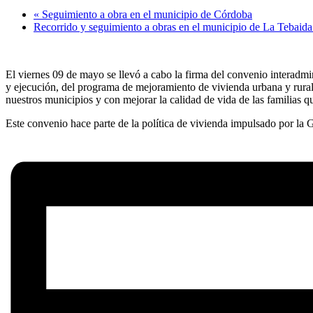
«
Seguimiento a obra en el municipio de Córdoba
Recorrido y seguimiento a obras en el municipio de La Tebaid
El viernes 09 de mayo se llevó a cabo la firma del convenio interadm
y ejecución, del programa de mejoramiento de vivienda urbana y rur
nuestros municipios y con mejorar la calidad de vida de las familias q
Este convenio hace parte de la política de vivienda impulsado por l