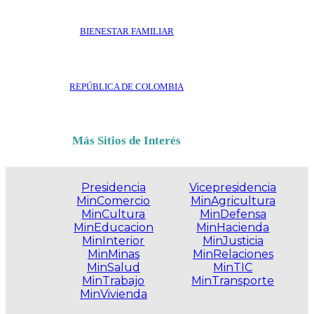
BIENESTAR FAMILIAR
REPÚBLICA DE COLOMBIA
Más Sitios de Interés
Presidencia
Vicepresidencia
MinComercio
MinAgricultura
MinCultura
MinDefensa
MinEducacion
MinHacienda
MinInterior
MinJusticia
MinMinas
MinRelaciones
MinSalud
MinTIC
MinTrabajo
MinTransporte
MinVivienda
.