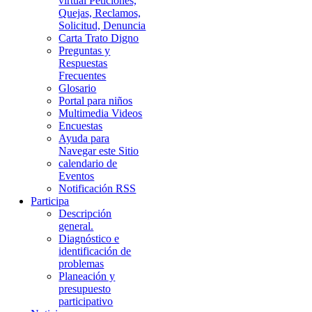
virtual Peticiones,
Quejas, Reclamos,
Solicitud, Denuncia
Carta Trato Digno
Preguntas y
Respuestas
Frecuentes
Glosario
Portal para niños
Multimedia Videos
Encuestas
Ayuda para
Navegar este Sitio
calendario de
Eventos
Notificación RSS
Participa
Descripción
general.
Diagnóstico e
identificación de
problemas
Planeación y
presupuesto
participativo