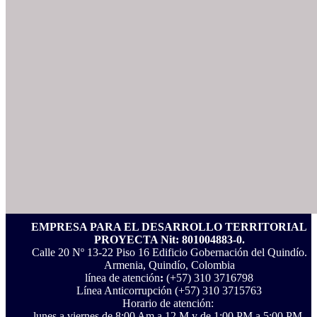
EMPRESA PARA EL DESARROLLO TERRITORIAL
PROYECTA Nit: 801004883-0.
Calle 20 Nº 13-22 Piso 16 Edificio Gobernación del Quindío.
Armenia, Quindío, Colombia
línea de atención
:
(+57) 310 3716798
Línea Anticorrupción ‪(+57) 310 3715763‬
Horario de atención:
lunes a viernes de 8:00 Am a 12 M y de 1:00 PM a 5:00 PM.