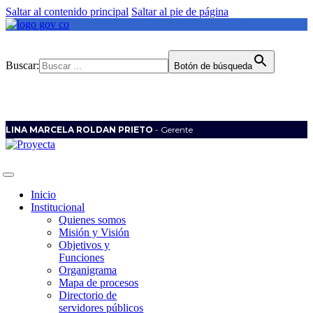
Saltar al contenido principal
Saltar al pie de página
Buscar:
Botón de búsqueda
LINA MARCELA ROLDAN PRIETO
- Gerente
Inicio
Institucional
Quienes somos
Misión y Visión
Objetivos y
Funciones
Organigrama
Mapa de procesos
Directorio de
servidores públicos