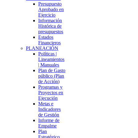
Presupuesto
Aprobado en
Ejercicio
Información
Histórica de
presupuestos
Estados
Financieros
PLANEACIÓN
Políticas |
Lineamientos
| Manuales
Plan de Gasto
público (Plan
de Acción)
Programas y
Proyectos en
Ejecución
Metas e
Indicadores
de Gestión
Informe de
Empalme
Plan
Estratégico