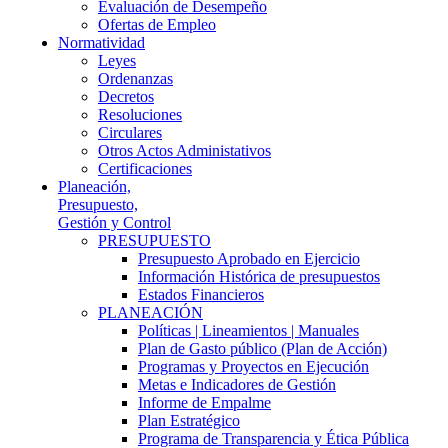
Evaluación de Desempeño
Ofertas de Empleo
Normatividad
Leyes
Ordenanzas
Decretos
Resoluciones
Circulares
Otros Actos Administativos
Certificaciones
Planeación,
Presupuesto,
Gestión y Control
PRESUPUESTO
Presupuesto Aprobado en Ejercicio
Información Histórica de presupuestos
Estados Financieros
PLANEACIÓN
Políticas | Lineamientos | Manuales
Plan de Gasto público (Plan de Acción)
Programas y Proyectos en Ejecución
Metas e Indicadores de Gestión
Informe de Empalme
Plan Estratégico
Programa de Transparencia y Ética Pública