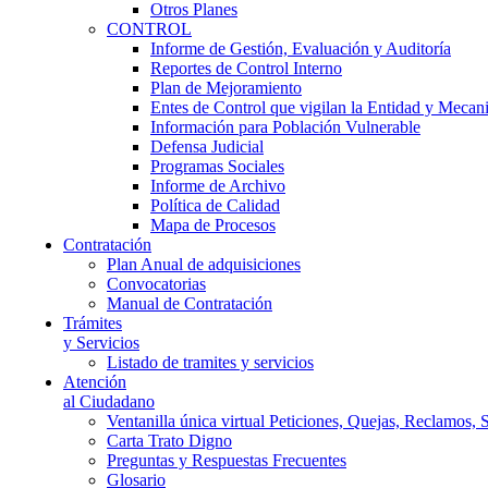
Otros Planes
CONTROL
Informe de Gestión, Evaluación y Auditoría
Reportes de Control Interno
Plan de Mejoramiento
Entes de Control que vigilan la Entidad y Mecan
Información para Población Vulnerable
Defensa Judicial
Programas Sociales
Informe de Archivo
Política de Calidad
Mapa de Procesos
Contratación
Plan Anual de adquisiciones
Convocatorias
Manual de Contratación
Trámites
y Servicios
Listado de tramites y servicios
Atención
al Ciudadano
Ventanilla única virtual Peticiones, Quejas, Reclamos, 
Carta Trato Digno
Preguntas y Respuestas Frecuentes
Glosario