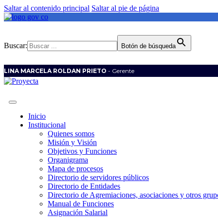
Saltar al contenido principal
Saltar al pie de página
Buscar:
Botón de búsqueda
LINA MARCELA ROLDAN PRIETO
- Gerente
Inicio
Institucional
Quienes somos
Misión y Visión
Objetivos y Funciones
Organigrama
Mapa de procesos
Directorio de servidores públicos
Directorio de Entidades
Directorio de Agremiaciones, asociaciones y otros grupo
Manual de Funciones
Asignación Salarial