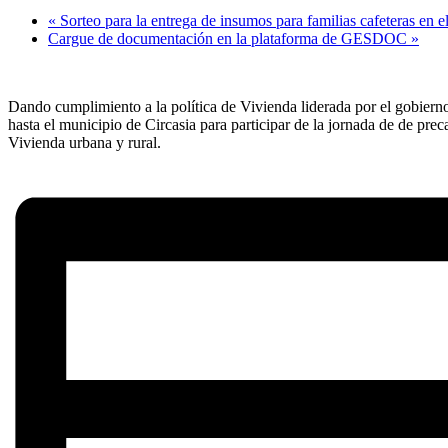
«
Sorteo para la entrega de insumos para familias cafeteras en e
Cargue de documentación en la plataforma de GESDOC
»
Dando cumplimiento a la política de Vivienda liderada por el gobier
hasta el municipio de Circasia para participar de la jornada de de pre
Vivienda urbana y rural.