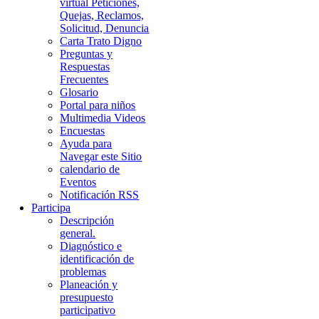
virtual Peticiones,
Quejas, Reclamos,
Solicitud, Denuncia
Carta Trato Digno
Preguntas y
Respuestas
Frecuentes
Glosario
Portal para niños
Multimedia Videos
Encuestas
Ayuda para
Navegar este Sitio
calendario de
Eventos
Notificación RSS
Participa
Descripción
general.
Diagnóstico e
identificación de
problemas
Planeación y
presupuesto
participativo