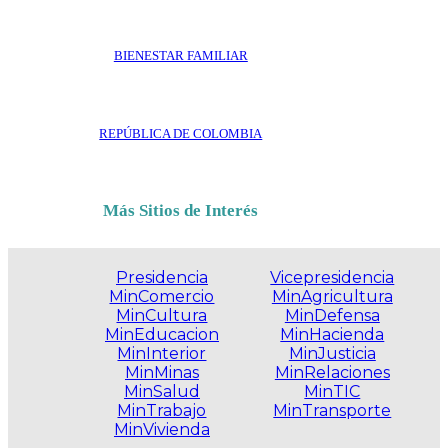
BIENESTAR FAMILIAR
REPÚBLICA DE COLOMBIA
Más Sitios de Interés
Presidencia
Vicepresidencia
MinComercio
MinAgricultura
MinCultura
MinDefensa
MinEducacion
MinHacienda
MinInterior
MinJusticia
MinMinas
MinRelaciones
MinSalud
MinTIC
MinTrabajo
MinTransporte
MinVivienda
.