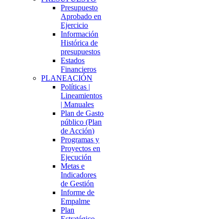
Presupuesto
Aprobado en
Ejercicio
Información
Histórica de
presupuestos
Estados
Financieros
PLANEACIÓN
Políticas |
Lineamientos
| Manuales
Plan de Gasto
público (Plan
de Acción)
Programas y
Proyectos en
Ejecución
Metas e
Indicadores
de Gestión
Informe de
Empalme
Plan
Estratégico