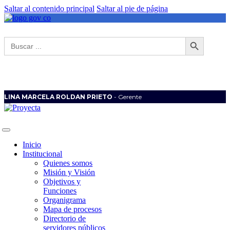
Saltar al contenido principal
Saltar al pie de página
Botón de búsqueda
Buscar:
LINA MARCELA ROLDAN PRIETO
- Gerente
Inicio
Institucional
Quienes somos
Misión y Visión
Objetivos y
Funciones
Organigrama
Mapa de procesos
Directorio de
servidores públicos