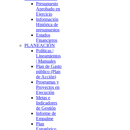
Presupuesto
Aprobado en
Ejercicio
Información
Histórica de
presupuestos
Estados
Financieros
PLANEACIÓN
Políticas |
Lineamientos
| Manuales
Plan de Gasto
público (Plan
de Acción)
Programas y
Proyectos en
Ejecución
Metas e
Indicadores
de Gestión
Informe de
Empalme
Plan
Estratégico