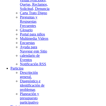
virtual Peticiones,
Quejas, Reclamos,
Solicitud, Denuncia
Carta Trato Digno
Preguntas y
Respuestas
Frecuentes
Glosario
Portal para niños
Multimedia Videos
Encuestas
Ayuda para
Navegar este Sitio
calendario de
Eventos
Notificación RSS
Participa
Descripción
general.
Diagnóstico e
identificación de
problemas
Planeación y
presupuesto
participativo