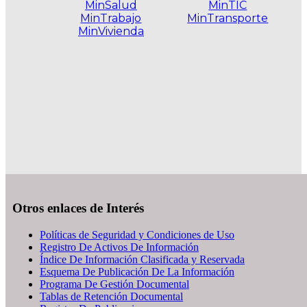
MinSalud
MinTIC
MinTrabajo
MinTransporte
MinVivienda
.
Otros enlaces de Interés
Políticas de Seguridad y Condiciones de Uso
Registro De Activos De Información
Índice De Información Clasificada y Reservada
Esquema De Publicación De La Información
Programa De Gestión Documental
Tablas de Retención Documental