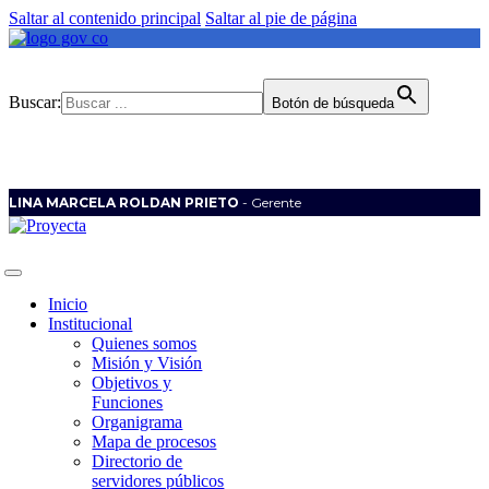
Saltar al contenido principal
Saltar al pie de página
Buscar:
Botón de búsqueda
LINA MARCELA ROLDAN PRIETO
- Gerente
Inicio
Institucional
Quienes somos
Misión y Visión
Objetivos y
Funciones
Organigrama
Mapa de procesos
Directorio de
servidores públicos