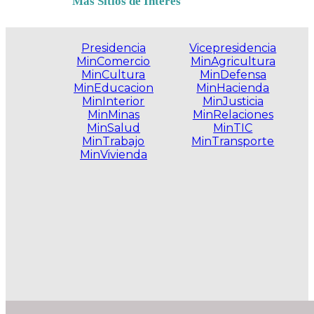
Más Sitios de Interés
Presidencia
Vicepresidencia
MinComercio
MinAgricultura
MinCultura
MinDefensa
MinEducacion
MinHacienda
MinInterior
MinJusticia
MinMinas
MinRelaciones
MinSalud
MinTIC
MinTrabajo
MinTransporte
MinVivienda
.